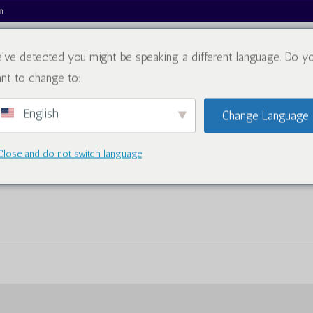
m
've detected you might be speaking a different language. Do y
អំពីពួកយើង
កាតាឡុក
nt to change to:
English
Change Language
Close and do not switch language
ាមទារ