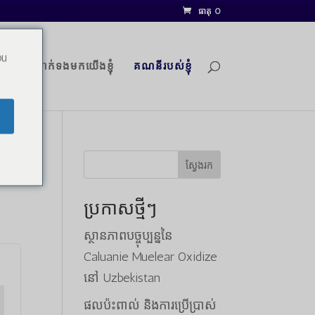
ធាតុ 0
ou
ប្លុក
ទាក់ទងមកយើងខ្ញុំ
គណនីរបស់ខ្ញុំ
ស្វែងរក
ប្រកាសថ្មីៗ
ស្ថានភាពបច្ចុប្បន្ននៃ
Caluanie Muelear Oxidize
នៅ Uzbekistan
ផលប៉ះពាល់ និងការប្រើប្រាស់