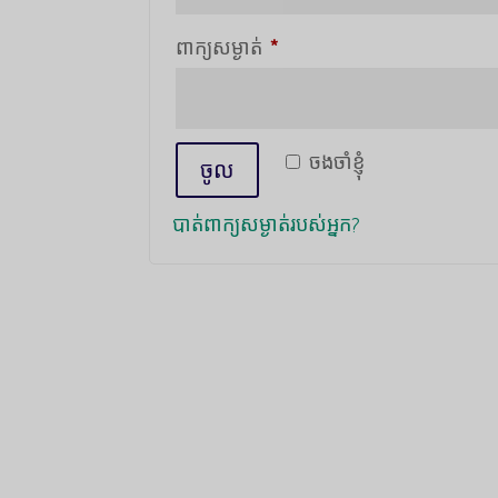
ទាមទារ
ពាក្យសម្ងាត់
*
ចងចាំខ្ញុំ
ចូល
បាត់ពាក្យសម្ងាត់របស់អ្នក?