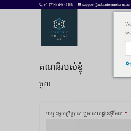
+1 (714) 646-7138
support@caluaniemuelearus.co
We
wa
គណនីរបស់ខ្ញុំ
ចូល
ទ
ឈ្មោះអ្នកប្រើប្រាស់ ឬអាសយដ្ឋានអ៊ីមែល
*