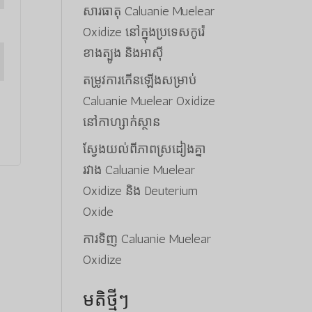
សារធាតុ Caluanie Muelear
Oxidize នៅក្នុងប្រទេសកូរ៉េ
ខាងត្បូង និងអាស៊ី
តម្រូវការកើនឡើងសម្រាប់
Caluanie Muelear Oxidize
នៅកាហ្សាក់ស្ថាន
ស្វែងយល់ពីភាពស្រដៀងគ្នា
រវាង Caluanie Muelear
Oxidize និង Deuterium
Oxide
ការទិញ Caluanie Muelear
Oxidize
មតិថ្មីៗ