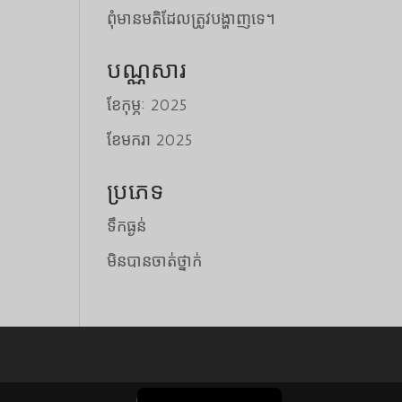
ពុំមានមតិដែលត្រូវបង្ហាញទេ។
Tiếng Việt
បណ្ណសារ
日本語
ខែ​កុម្ភៈ 2025
ພາສາລາວ
ខែ​មករា 2025
Русский
ქართული
ប្រភេទ
Bahasa Melayu
ទឹកធ្ងន់
Deutsch
មិនបានចាត់ថ្នាក់
简体中文
O‘zbekcha
Қазақ тілі
한국어
English