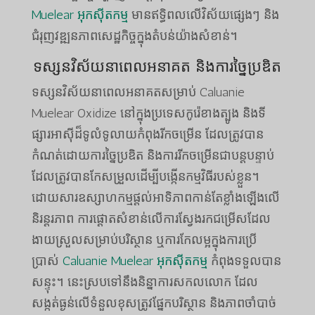
Muelear អុកស៊ីតកម្ម
មានឥទ្ធិពលលើវិស័យផ្សេងៗ និង
ជំរុញវឌ្ឍនភាពសេដ្ឋកិច្ចក្នុងតំបន់យ៉ាងសំខាន់។
ទស្សនវិស័យនាពេលអនាគត និងការច្នៃប្រឌិត
ទស្សនវិស័យនាពេលអនាគតសម្រាប់ Caluanie
Muelear Oxidize នៅក្នុងប្រទេសកូរ៉េខាងត្បូង និងទី
ផ្សារអាស៊ីដ៏ទូលំទូលាយកំពុងរីកចម្រើន ដែលត្រូវបាន
កំណត់ដោយការច្នៃប្រឌិត និងការរីកចម្រើនជាបន្តបន្ទាប់
ដែលត្រូវបានកែសម្រួលដើម្បីបង្កើនកម្មវិធីរបស់ខ្លួន។
ដោយសារឧស្សាហកម្មផ្តល់អាទិភាពកាន់តែខ្លាំងឡើងលើ
និរន្តរភាព ការផ្តោតសំខាន់លើការស្វែងរកជម្រើសដែល
ងាយស្រួលសម្រាប់បរិស្ថាន ឬការកែលម្អក្នុងការប្រើ
ប្រាស់
Caluanie Muelear អុកស៊ីតកម្ម
កំពុងទទួលបាន
សន្ទុះ។ នេះស្របទៅនឹងនិន្នាការសកលលោក ដែល
សង្កត់ធ្ងន់លើទំនួលខុសត្រូវផ្នែកបរិស្ថាន និងភាពចាំបាច់