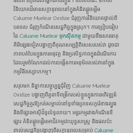
ផលិត រហូតដល់ផ្នែកដឹកជញ្ជូន។ លើសពីនេះ ឱកាស
វិនិយោគដ៏មានសក្តានុពលនៅក្នុងគំនិតផ្តួចផ្តើម
Caluanie Muelear Oxidize ជំរុញការវិនិយោគផ្ទាល់ពី
បរទេស ជំរុញកំណើនសេដ្ឋកិច្ចក្នុងស្រុក។ ការប្រៀបធៀប
នៃ
Caluanie Muelear អុកស៊ីតកម្ម
ជាមួយនឹងសារធាតុ
គីមីផ្សេងទៀតបង្ហាញពីគុណសម្បត្តិពិសេសរបស់វា ដូចជា
ភាពបត់បែនក្នុងការអនុវត្ត និងប្រសិទ្ធភាពក្នុងដំណើរការ
ដែលរួមចំណែកដល់ការបង្កើនការអនុម័តរបស់វានៅក្នុង
កម្មវិធីឧស្សាហកម្ម។
សរុបមក និន្នាការបច្ចុប្បន្នជុំវិញ Caluanie Muelear
Oxidize បង្ហាញពីតួនាទីពង្រីករបស់ខ្លួនក្នុងការអភិវឌ្ឍន៍
សេដ្ឋកិច្ចគួរឱ្យកត់សម្គាល់នៅទូទាំងប្រទេសកូរ៉េខាងត្បូង
និងទីផ្សារអាស៊ីដ៏ទូលំទូលាយ។ អន្តរកម្មរវាងកំណើនទី
ផ្សារ គំនិតផ្តួចផ្តើមអាជីវកម្មជាយុទ្ធសាស្រ្ត និងផលប៉ះ
ពាល់សេដ្ឋកិច្ចបង្ហាញពីសក្តានុពលសម្រាប់
Caluanie