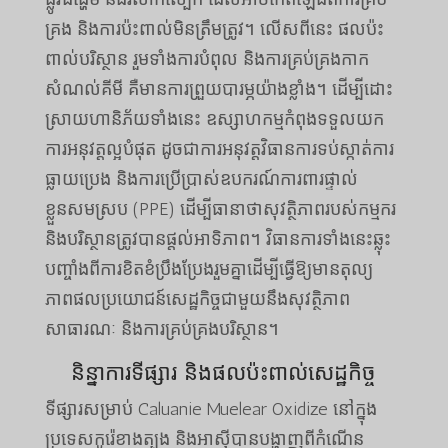
គ្រង និងការប៉ះពាល់មិនត្រឹមត្រូវ។ លើសពីនេះ ផលប៉ះ
ពាល់បរិស្ថាន រួមទាំងការបំពុល និងការគ្រប់គ្រងកាក
សំណល់គីមី គឺមានការព្រួយបារម្ភយ៉ាងខ្លាំង។ ដើម្បីដោះ
ស្រាយហានិភ័យទាំងនេះ ឧស្សាហកម្មកំពុងទទួលយក
ការអនុវត្តល្អបំផុត ដូចជាការអនុវត្តវិធានការទប់ស្កាត់ការ
ធ្លាយប្រេង និងការប្រើប្រាស់ឧបករណ៍ការពារផ្ទាល់
ខ្លួនសមស្រប (PPE) ដើម្បីធានាថាសុវត្ថិភាពរបស់កម្មករ
និងបរិស្ថានត្រូវបានផ្តល់អាទិភាព។ វិធានការទាំងនេះឆ្លុះ
បញ្ចាំងពីការខិតខំប្រឹងប្រែងរួមគ្នាដើម្បីធ្វើឱ្យមានតុល្យ
ភាពផលប្រយោជន៍សេដ្ឋកិច្ចជាមួយនឹងសុវត្ថិភាព
សាធារណៈ និងការគ្រប់គ្រងបរិស្ថាន។
និន្នាការទីផ្សារ និងផលប៉ះពាល់សេដ្ឋកិច្ច
ទីផ្សារសម្រាប់ Caluanie Muelear Oxidize នៅក្នុង
ប្រទេសកូរ៉េខាងត្បូង និងអាស៊ីបានបង្ហាញពីកំណើន