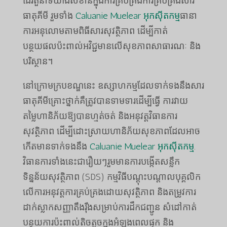
ដើរតួនាទីយ៉ាងសំខាន់ក្នុងការគ្រប់គ្រងការគ្រប់គ្រងសារ
ធាតុគីមី រួមទាំង
Caluanie Muelear អុកស៊ីតកម្ម
ធានា
ការអនុលោមតាមពិធីសារសុវត្ថិភាព ដើម្បីកាត់
បន្ថយផលប៉ះពាល់អវិជ្ជមានលើសុខភាពសាធារណៈ និង
បរិស្ថាន។
នៅក្រោមក្របខណ្ឌនេះ ឧស្សាហកម្មដែលទាក់ទងនឹងសារ
ធាតុគីមីគ្រោះថ្នាក់គឺត្រូវបានទាមទារដើម្បីធ្វើ ការវាយ
តម្លៃហានិភ័យឱ្យបានហ្មត់ចត់ និងអនុវត្តវិធានការ
សុវត្ថិភាព ដើម្បីដោះស្រាយហានិភ័យសុខភាពដែលអាច
កើតមានទាក់ទងនឹង
Caluanie Muelear អុកស៊ីតកម្ម
.
វិធានការទាំងនេះជារឿយៗរួមមានការបង្កើតសន្លឹក
ទិន្នន័យសុវត្ថិភាព (SDS) កម្មវិធីបណ្តុះបណ្តាលបុគ្គលិក
លើការអនុវត្តការគ្រប់គ្រងដោយសុវត្ថិភាព និងតម្រូវការ
ដាក់ស្លាកសញ្ញាតឹងរ៉ឹងសម្រាប់ការដឹកជញ្ជូន សំដៅកាត់
បន្ថយការប៉ះពាល់តិចតួចក្នុងអំឡុងពេលផ្ទុក និង