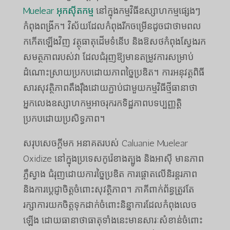
Muelear អុកស៊ីតកម្ម
នៅក្នុងកម្មវិធីឧស្សាហកម្មផ្សេងៗ
កំពុងពង្រីក។ វិស័យដែលកំពុងរីកចម្រើនដូចជាថាមពល
កកើតឡើងវិញ វត្ថុធាតុដើមទំនើប និងឱសថកំពុងស្វែងរក
សមត្ថភាពរបស់វា ដែលជំរុញឱ្យមានតម្រូវការសម្រាប់
ដំណោះស្រាយប្រកបដោយភាពច្នៃប្រឌិត។ ការអនុវត្តពិធី
សារសុវត្ថិភាពតឹងរ៉ឹងដោយភ្ជាប់ជាមួយកម្មវិធីថ្មីធានាថា
អ្នកលេងឧស្សាហកម្មអាចរុករកទិដ្ឋភាពបទប្បញ្ញត្តិ
ប្រកបដោយប្រសិទ្ធភាព។
សរុបសេចក្តីមក អនាគតរបស់ Caluanie Muelear
Oxidize នៅក្នុងប្រទេសកូរ៉េខាងត្បូង និងអាស៊ី មានភាព
ភ្លឺស្វាង ជំរុញដោយការច្នៃប្រឌិត ការផ្តោតលើនិរន្តរភាព
និងការប្តេជ្ញាចិត្តចំពោះសុវត្ថិភាព។ ភាគីពាក់ព័ន្ធត្រូវតែ
រក្សាការយកចិត្តទុកដាក់ចំពោះនិន្នាការដែលកំពុងលេច
ឡើង ដោយធានាថាធាតុទាំងនេះមានសារៈសំខាន់ចំពោះ