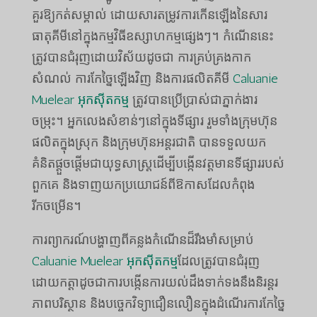
គួរឱ្យកត់សម្គាល់ ដោយសារតម្រូវការកើនឡើងនៃសារ
ធាតុគីមីនៅក្នុងកម្មវិធីឧស្សាហកម្មផ្សេងៗ។ កំណើននេះ
ត្រូវបានជំរុញដោយវិស័យដូចជា ការគ្រប់គ្រងកាក
សំណល់ ការកែច្នៃឡើងវិញ និងការផលិតគីមី
Caluanie
Muelear អុកស៊ីតកម្ម
ត្រូវបានប្រើប្រាស់ជាភ្នាក់ងារ
ចម្រុះ។ អ្នកលេងសំខាន់ៗនៅក្នុងទីផ្សារ រួមទាំងក្រុមហ៊ុន
ផលិតក្នុងស្រុក និងក្រុមហ៊ុនអន្តរជាតិ បានទទួលយក
គំនិតផ្តួចផ្តើមជាយុទ្ធសាស្រ្តដើម្បីបង្កើនវត្តមានទីផ្សាររបស់
ពួកគេ និងទាញយកប្រយោជន៍ពីឱកាសដែលកំពុង
រីកចម្រើន។
ការព្យាករណ៍បង្ហាញពីគន្លងកំណើនដ៏រឹងមាំសម្រាប់
Caluanie Muelear អុកស៊ីតកម្ម
ដែលត្រូវបានជំរុញ
ដោយកត្តាដូចជាការបង្កើនការយល់ដឹងទាក់ទងនឹងនិរន្តរ
ភាពបរិស្ថាន និងបច្ចេកវិទ្យាជឿនលឿនក្នុងដំណើរការកែច្នៃ