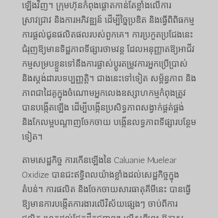
ឡើងវិញ។ ក្រុមហ៊ុនកំពុងផ្តោតកាន់តែខ្លាំងលើការ
ស្រាវជ្រាវ និងការអភិវឌ្ឍន៍ ដើម្បីច្នៃប្រឌិត និងធ្វើពិពិធកម្ម
ការផ្តល់ជូនផលិតផលរបស់ពួកគេ។ ការប្រកួតប្រជែងនេះ
ជំរុញឱ្យមានទិដ្ឋភាពទីផ្សារថាមវន្ត ដែលអនុញ្ញាតឱ្យអាជីវ
កម្មសម្របខ្លួនទៅនឹងការផ្លាស់ប្តូរតម្រូវការអ្នកប្រើប្រាស់
និងស្តង់ដារបទប្បញ្ញត្តិ។ ជាងនេះទៅទៀត សម្ព័ន្ធភាព និង
ភាពជាដៃគូក្នុងចំណោមអ្នកលេងឧស្សាហកម្មកំពុងត្រូវ
បានបង្កើតឡើង ដើម្បីបង្កើនប្រសិទ្ធភាពសង្វាក់ផ្គត់ផ្គង់
និងកែលម្អបណ្តាញចែកចាយ បង្កើនលទ្ធភាពទីផ្សារបន្ថែម
ទៀត។
តាមសេដ្ឋកិច្ច ការកើនឡើងនៃ Caluanie Muelear
Oxidize បានជះឥទ្ធិពលយ៉ាងខ្លាំងដល់សេដ្ឋកិច្ចក្នុង
តំបន់។ ការផលិត និងចែកចាយសារធាតុគីមីនេះ បានធ្វើ
ឱ្យមានការបង្កើតការងារលើវិស័យផ្សេងៗ ចាប់ពីការ