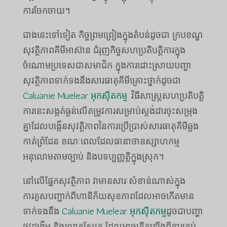
ការចែកចាយ។
ជាងនេះទៅទៀត កិច្ចព្រមព្រៀងក្នុងតំបន់ដូចជា ក្របខណ្ឌ
សុវត្ថិភាពគីមីអាស៊ាន ជំរុញកិច្ចសហប្រតិបត្តិការក្នុង
ចំណោមប្រទេសជាសមាជិក ក្នុងការដោះស្រាយបញ្ហា
សុវត្ថិភាពទាក់ទងនឹងសារធាតុគីមីគ្រោះថ្នាក់ដូចជា
Caluanie Muelear អុកស៊ីតកម្ម
. វិធីសាស្រ្តសហប្រតិបត្តិ
ការនេះសង្កត់ធ្ងន់លើតម្រូវការសម្រាប់ស្តង់ដារចុះសម្រុង
គ្នាដែលបង្កើនសុវត្ថិភាពនៃការប្រើប្រាស់សារធាតុគីមីឆ្លង
កាត់ព្រំដែន ខណៈពេលដែលធានាថាឧស្សាហកម្ម
អនុលោមតាមច្បាប់ និងបទប្បញ្ញត្តិក្នុងស្រុក។
នៅលើផ្នែកសុវត្ថិភាព វាមានសារៈសំខាន់ណាស់ក្នុង
ការគូសបញ្ជាក់ពីហានិភ័យសុខភាពដែលអាចកើតមាន
ទាក់ទងនឹង
Caluanie Muelear អុកស៊ីតកម្ម
ដូចជាបញ្ហា
ផ្លូវដង្ហើម និងរលាកស្បែក ដែលអាចកើតឡើងពីការគ្រប់