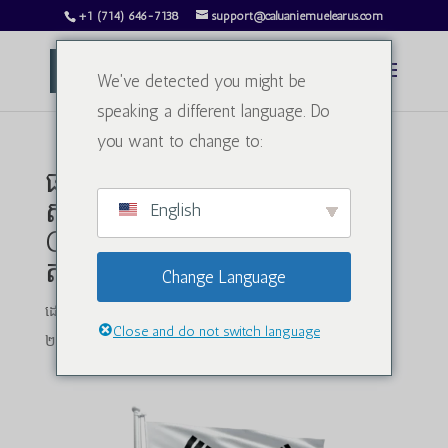
+1 (714) 646-7138
support@caluaniemuelearus.com
We've detected you might be
speaking a different language. Do
you want to change to:
ផលប៉ះពាល់ និងការប្រើប្រាស់
សារធាតុ Caluanie Muelear
English
Oxidize នៅក្នុងប្រទេសកូរ៉េខាង
ត្បូង និងអាស៊ី
Change Language
ដោយ
charlesphillips3813@gmail.com
|
ថ្ងៃទី ១៤ ខែមករា ឆ្នាំ
Close and do not switch language
២០២៥
|
ទឹកធ្ងន់
|
0 មតិ