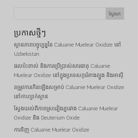
ស្វែងរក
ប្រកាសថ្មីៗ
ស្ថានភាពបច្ចុប្បន្ននៃ Caluanie Muelear Oxidize នៅ
Uzbekistan
ផលប៉ះពាល់ និងការប្រើប្រាស់សារធាតុ Caluanie
Muelear Oxidize នៅក្នុងប្រទេសកូរ៉េខាងត្បូង និងអាស៊ី
តម្រូវការកើនឡើងសម្រាប់ Caluanie Muelear Oxidize
នៅកាហ្សាក់ស្ថាន
ស្វែងយល់ពីភាពស្រដៀងគ្នារវាង Caluanie Muelear
Oxidize និង Deuterium Oxide
ការទិញ Caluanie Muelear Oxidize