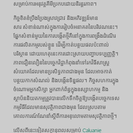
សម្រាប់ការអនុវត្តគីមីប្រកបដោយនិរន្តរភាព។
កិច្ចខិតខំប្រឹងប្រែងស្រាវជ្រាវ និងអភិវឌ្ឍន៍មាន
សារៈសំខាន់ណាស់ក្នុងការរៀបចំអនាគតនៃបរិវេណនេះ។
ផ្នែកសំខាន់មួយនៃការបង្កើតថ្មីគឺនៅក្នុងការពង្រឹងដំណើរ
ការផលិតកម្មរបស់ខ្លួន ដើម្បីកាត់បន្ថយផលប៉ះពាល់
បរិស្ថាន ដោយហេតុនេះការដោះស្រាយបញ្ហាបទប្បញ្ញត្តិ។
ភាពជឿនលឿននៃបច្ចេកវិជ្ជាកំពុងនាំទៅរកវិធីសាស្ត្រ
សំយោគដែលមានប្រសិទ្ធភាពជាងមុន ដែលអាចកាត់
បន្ថយកាកសំណល់ និងបង្កើនទិន្នផល។ កិច្ចសហការក្នុង
ចំណោមអ្នកសិក្សា អ្នកពាក់ព័ន្ធក្នុងឧស្សាហកម្ម និង
ស្ថាប័ននិយតកម្មត្រូវបានលើកទឹកចិត្តឱ្យបង្កើតបច្ចេកទេស
កម្មវិធីដែលមានសុវត្ថិភាពជាងមុន ដែលស្របតាម
គោលការណ៍ណែនាំស្តីពីការអនុលោមតាមសុវត្ថិភាពថ្មី។
លើសពីនេះទៀតសក្តានុពលសម្រាប់
Caluanie