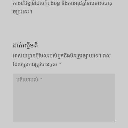
ការអភិវឌ្ឍន៍ដែលកំពុងបន្ត និងការអនុវត្តនៃសមាសធាតុ
ចម្រុះនេះ។
ដាក់ស្នើមតិ
អាសយដ្ឋាន​អ៊ីមែល​របស់​អ្នក​នឹង​មិន​ត្រូវ​ផ្សាយ​ទេ។
វាល​
ដែល​ត្រូវ​ការ​ត្រូវ​បាន​គូស
*