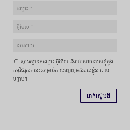
សូមរក្សាទុកឈ្មោះ អ៊ីម៊ែល និងវេបសាយរបស់ខ្ញុំក្នុង
កម្មវិធីរុករកនេះសម្រាប់ការបញ្ចេញមតិរបស់ខ្ញុំនាពេល
បន្ទាប់។