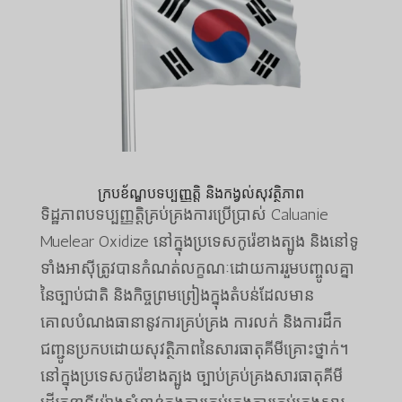
ក្របខ័ណ្ឌបទប្បញ្ញត្តិ និងកង្វល់សុវត្ថិភាព
ទិដ្ឋភាពបទប្បញ្ញត្តិគ្រប់គ្រងការប្រើប្រាស់ Caluanie
Muelear Oxidize នៅក្នុងប្រទេសកូរ៉េខាងត្បូង និងនៅទូ
ទាំងអាស៊ីត្រូវបានកំណត់លក្ខណៈដោយការរួមបញ្ចូលគ្នា
នៃច្បាប់ជាតិ និងកិច្ចព្រមព្រៀងក្នុងតំបន់ដែលមាន
គោលបំណងធានានូវការគ្រប់គ្រង ការលក់ និងការដឹក
ជញ្ជូនប្រកបដោយសុវត្ថិភាពនៃសារធាតុគីមីគ្រោះថ្នាក់។
នៅក្នុងប្រទេសកូរ៉េខាងត្បូង ច្បាប់គ្រប់គ្រងសារធាតុគីមី