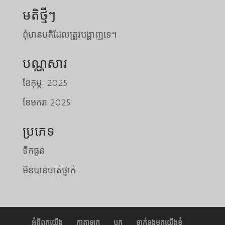
មតិថ្មីៗ
ពុំមានមតិដែលត្រូវបង្ហាញទេ។
បណ្ណសារ
ខែ​កុម្ភៈ 2025
ខែ​មករា 2025
Tiếng Việt
日本語
ប្រភេទ
ພາສາລາວ
ទឹកធ្ងន់
Русский
មិនបានចាត់ថ្នាក់
ქართული
Bahasa Melayu
Deutsch
简体中文
អំពីពួកយើង
កាតាឡុក
ប្លុក
ទាក់ទងមកយើងខ្ញុំ