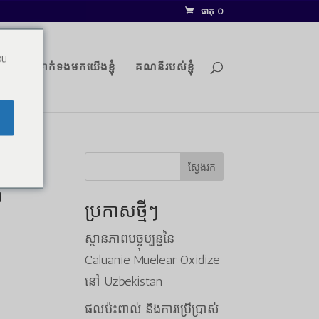
ធាតុ 0
ou
ប្លុក
ទាក់ទងមកយើងខ្ញុំ
គណនីរបស់ខ្ញុំ
ស្វែងរក
0
ប្រកាសថ្មីៗ
ស្ថានភាពបច្ចុប្បន្ននៃ
Caluanie Muelear Oxidize
្នគឺ
នៅ Uzbekistan
000.00
ផលប៉ះពាល់ និងការប្រើប្រាស់