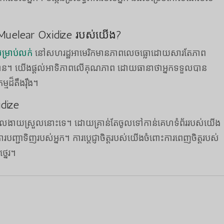
e Muelear Oxidize របស់យើង?
ម្រាប់លក់
នៅសហរដ្ឋអាមេរិកមានភាពលេចធ្លោដោយសារតែភាព
ិត្តបាន។ យើងផ្តល់អាទិភាពលើគុណភាព ដោយធានាថាអ្នកទទួលបាន
ដ៏តឹងរ៉ឹង។
dize
នដែលងាយស្រួលនោះទេ។ ដោយគ្រាន់តែចូលទៅកាន់គេហទំព័ររបស់យើង
ារបញ្ជាទិញរបស់អ្នក។ ការប្តេជ្ញាចិត្តរបស់យើងចំពោះការពេញចិត្តរបស់
្នេរ។