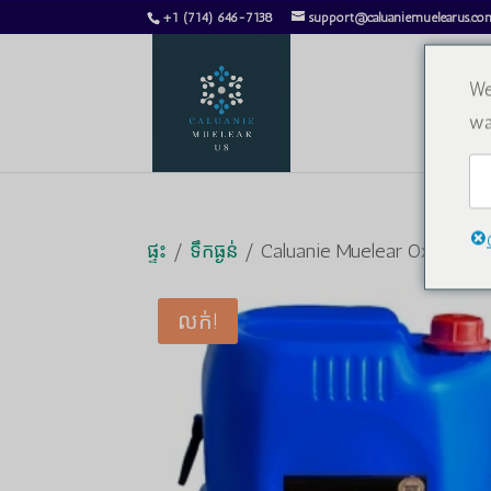
+1 (714) 646-7138
support@caluaniemuelearus.co
We
wa
ផ្ទះ
/
ទឹកធ្ងន់
/ Caluanie Muelear Oxidize 5
លក់!