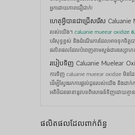
អ្នកដោយភាពជឿជាក់!
ហេតុអ្វីបានជាជ្រើសរើស Caluani
របស់យើង។
caluanie mueear oxidize ស
បរិសុទ្ធខ្ពស់ និងដំណើរការដែលអាចទុកច
ផលិតផលដែលបំពេញតាមស្តង់ដារឧស្សាហកម្ម
របៀបទិញ Caluanie Muelear Oxi
ការទិញ caluanie mueear oxidize មិ
ដើម្បីស្វែងរកការផ្តល់ជូនរបស់យើង និងដាក់ក
អតិថិជនធានានូវបទពិសោធន៍ទិញដោយគ្មានថ
ផលិតផលដែលពាក់ព័ន្ធ