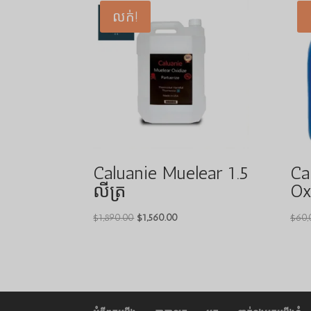
លក់!
Caluanie Muelear 1.5
Ca
លីត្រ
Ox
តម្លៃ
តម្លៃ
$
1,890.00
$
1,560.00
$
60,
ដើមគឺ
បច្ចុប្បន្នគឺ
$1,890.00
$1,560.00
។
។