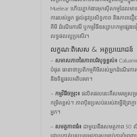
Muelear ហើយភ្នាក់ងារអុកស៊ីតកម្មដែលមានគ
ការរបស់អ្នក ផ្តល់នូវប្រសិទ្ធភាព និងភាពជ
គីមី ដំណើរការរ៉ែ ឬកម្មវិធីឧស្សាហកម្មផ្
លទ្ធផលល្អប្រសើរ។
លក្ខណៈពិសេស & អត្ថប្រយោជន៍
–
សមាសភាពនៃភាពបរិសុទ្ធខ្ពស់៖
Caluani
បំផុត ធានាថាប្រតិកម្មគីមីរបស់អ្នកដំណើ
និងទិន្នផលអតិបរមា។
–
កម្មវិធីចម្រុះ៖
ផលិតផលនេះគឺសមរម្យសម្រាប
កម្រិតខ្ពស់។ ភាពប៉ិនប្រសប់របស់វាធ្វើឱ្យ
អ្នក។
–
សមត្ថភាពធំ៖
ជាមួយនឹងសមត្ថភាព 50 លីត្
ដោយកាត់បន្ថយតម្រូវការសម្រាប់ការបំពេញ