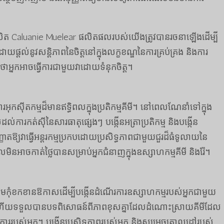
ផលិត Caluanie Muelear ផលិតផលរបស់យើងត្រូវបានរចនាឡើងដើម្បី
ផ្តល់នូវសន្តិភាពនៃចិត្តនៅក្នុងលក្ខខណ្ឌនៃការគ្រប់គ្រង និងការ
ថាអ្នកអាចធ្វើការជាមួយវាដោយទំនុកចិត្ត។
រអុកស៊ីតកម្មដ៏មានឥទ្ធិពលក្នុងប្រតិកម្មគីមី។ នៅពេលណែនាំទៅក្នុង
ការកត់សុីនៃសារធាតុផ្សេងៗ បង្កើនអត្រាប្រតិកម្ម និងបង្កើន
ញ្ញាតឱ្យវាធ្វើអន្តរកម្មប្រកបដោយប្រសិទ្ធភាពជាមួយជួរដ៏ធំទូលាយនៃ
នអាចកាត់ថ្លៃបានសម្រាប់អ្នកជំនាញក្នុងឧស្សាហកម្មគីមី និងរ៉ែ។
ូមកុំខកខានឱកាសដើម្បីបង្កើនដំណើរការឧស្សាហកម្មរបស់អ្នកជាមួយ
ហើយទទួលបានបទពិសោធន៍ពីភាពខុសគ្នាដែលដំណោះស្រាយគីមីដែល
តិការរបស់អ្នក។ បង្កើនប្រសិទ្ធភាពរបស់អ្នក និងសម្រេចគោលដៅរបស់