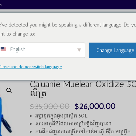
m
've detected you might be speaking a different language. Do y
អំពីពួកយើង
កាតាឡុក
nt to change to:
English
Change Language
Close and do not switch language
0L
Caluanie Muelear Oxidize 5
លីត្រ
តម្លៃ
តម្លៃ
$
35,000.00
$
26,000.00
ដើមគឺ
បច្ចុប្បន
រក្សាទុកក្នុងធុងប្លាស្ទិក 50L
$35,000.00
$26,
សារធាតុគីមីដែលអាចប្រើឡើងវិញបាន។
ការដឹកជញ្ជូនភាគច្រើនទៅកាន់អាស៊ី អឺរ៉ុប អាហ្វ្រិក
។
។