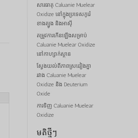
សារធាតុ Caluanie Muelear
Oxidize នៅក្នុងប្រទេសកូរ៉េ
ខាងត្បូង និងអាស៊ី
តម្រូវការកើនឡើងសម្រាប់
Caluanie Muelear Oxidize
នៅកាហ្សាក់ស្ថាន
ស្វែងយល់ពីភាពស្រដៀងគ្នា
រវាង Caluanie Muelear
Oxidize និង Deuterium
Oxide
ការទិញ Caluanie Muelear
Oxidize
មតិថ្មីៗ