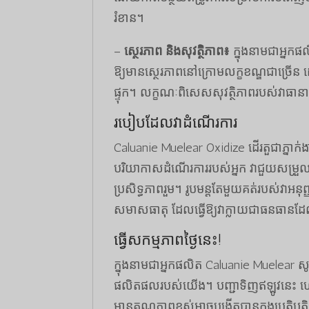
រំខាន។
–
ស្ថេរភាព និងសុវត្ថិភាព៖
ក្នុងនាមជាអ្នក
ឱ្យមានស្ថេរភាពនៅក្រោមលក្ខខណ្ឌជាច្រើន ដោយ
ផ្ទុក។ លក្ខណៈពិសេសសុវត្ថិភាពរបស់វាធានា
របៀបដែលវាដំណើរការ
Caluanie Muelear Oxidize ដើរតួជាភ្នាក់ងា
បរិយាកាសដំណើរការរបស់អ្នក វាជួយសម្រួលដល់
ប្រសិទ្ធភាពរួម។ រូបមន្តតែមួយគត់របស់វាអនុ
សមាសធាតុ ដែលធ្វើឱ្យវាក្លាយជាធនធានដែលមិ
ធ្វើសកម្មភាពថ្ងៃនេះ!
ក្នុងនាមជាអ្នកផលិត Caluanie Muelear ស
ផលិតផលរបស់យើង។ បញ្ជាទិញឥឡូវនេះ 
មានគុណភាពខ្ពស់អាចបង្កើតបានក្នុងប្រតិបត្