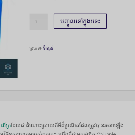
បរិមាណ
បញ្ចូលទៅក្នុងរទេះ
Caluanie
Muelear
Oxidize
ប្រភេទ៖
ទឹកធ្ងន់
50Liters
លីត្រ
ដែលជាដំណោះស្រាយគីមីដ៏ប្រណិតដែលត្រូវបានរចនាឡើង
កម្មវិធីឧស្សាហកម្មរបស់ពួកគេ។ យើងគឺជាអ្នកផលិត Caluanie