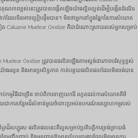
ុណភាពខ្ពស់នេះត្រូវបានបង្កើតឡើងយ៉ាងល្អិតល្អន់ដើម្បីបង្កើនដំណើរ
ឿជាក់ដែលមិនអាចប្រៀបផ្ទឹមបាន។ មិនថាអ្នកនៅក្នុងផ្នែកនៃការសំយោគ
សេងទៀត Caluanie Muelear Oxidize គឺជាដំណោះស្រាយរបស់អ្នកសម្រាប់
e Muelear Oxidize ត្រូវបានផលិតឡើងតាមស្តង់ដារភាពបរិសុទ្ធខ្ពស់
រការយ៉ាងរលូន និងមានប្រសិទ្ធភាព កាត់បន្ថយផលិតផលដែលមិនចង់បាន
់កម្មវិធីជាច្រើន ចាប់ពីការទាញយករ៉ែ រហូតដល់ការសំយោគគីមី
វាក្លាយជាការបន្ថែមដ៏សំខាន់មួយចំពោះប្រអប់ឧបករណ៍ឧស្សាហកម្មរបស់
រដ៏សប្បុរស ផលិតផលនេះគឺល្អសម្រាប់ប្រតិបត្តិការទ្រង់ទ្រាយធំ
បន្ថែមញឹកញាប់ និងអនុញ្ញាតឱ្យមានលំហូរការងារដែលមិនមានការ