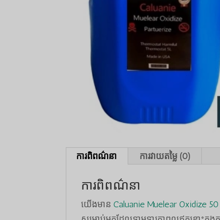
ការពិពណ៌នា
ការវាយតម្លៃ (0)
ការពិពណ៌នា
យើង​មាន
Caluanie Muelear Oxidize 50 
សម្រាប់អ្នកដែលទាមទារភាពល្អឥតខ្ចោះក្នុង