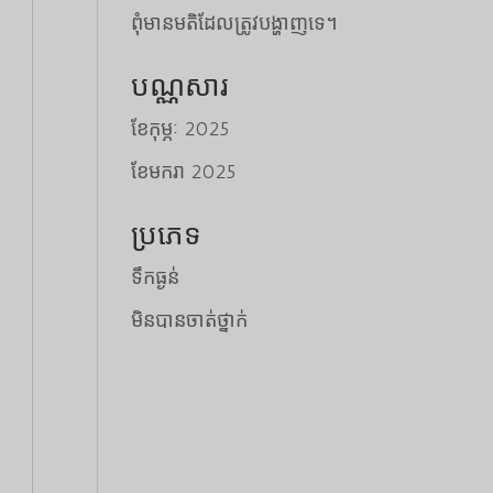
ពុំមានមតិដែលត្រូវបង្ហាញទេ។
បណ្ណសារ
ខែ​កុម្ភៈ 2025
ខែ​មករា 2025
ប្រភេទ
ទឹកធ្ងន់
មិនបានចាត់ថ្នាក់