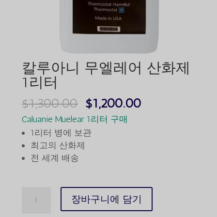
칼루아니 무엘레어 산화제
1리터
원
현
$
1,300.00
$
1,200.00
래
재
Caluanie Muelear 1리터 구매
가
가
1리터 병에 보관
격
격
최고의 산화제
전 세계 배송
은
은
$1,300.00
$1,200.00
였
입
Caluanie
장바구니에 담기
습
니
Muelear