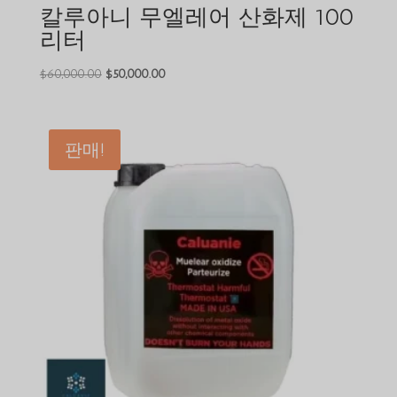
칼루아니 무엘레어 산화제 100
리터
원
현
$
60,000.00
$
50,000.00
래
재
가
가
격
격
판매!
은
은
$60,000.00
$50,000.00
였
입
습
니
니
다.
다.