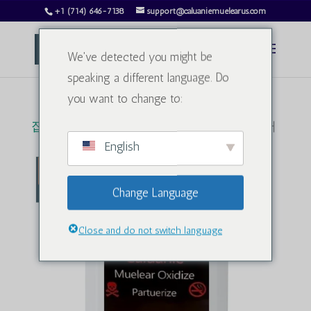
+1 (714) 646-7138
support@caluaniemuelearus.com
We've detected you might be
speaking a different language. Do
you want to change to:
집
/
중수
/ 칼루아니 무엘레어 산화제 1리터
English
판매!
Change Language
Close and do not switch language