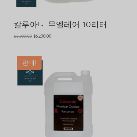
칼루아니 무엘레어 10리터
원
현
$
6,500.00
$
5,200.00
래
재
가
가
격
격
판매!
은
은
$6,500.00
$5,200.00
였
입
습
니
니
다.
다.