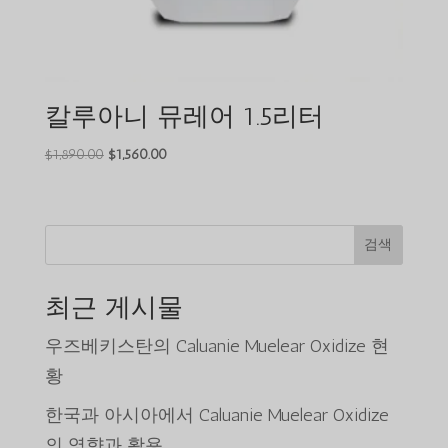
칼루아니 뮤레어 1.5리터
원
현
$
1,890.00
$
1,560.00
래
재
가
가
격
격
검색
은
은
$1,890.00
$1,560.00
였
입
최근 게시물
습
니
니
다.
우즈베키스탄의 Caluanie Muelear Oxidize 현
다.
황
한국과 아시아에서 Caluanie Muelear Oxidize
의 영향과 활용