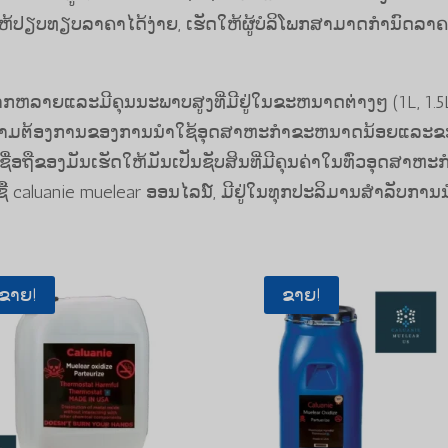
ຽບທຽບລາຄາໄດ້ງ່າຍ, ເຮັດໃຫ້ຜູ້ບໍລິໂພກສາມາດກໍານົດລາຄາ
ກຫລາຍແລະມີຄຸນນະພາບສູງທີ່ມີຢູ່ໃນຂະຫນາດຕ່າງໆ (1L, 1.5
ງຄວາມຕ້ອງການຂອງການນໍາໃຊ້ອຸດສາຫະກໍາຂະຫນາດນ້ອຍແລະ
ຖືຂອງມັນເຮັດໃຫ້ມັນເປັນຊັບສິນທີ່ມີຄຸນຄ່າໃນທົ່ວອຸດສາຫະກ
ຊື້ caluanie muelear ອອນໄລນ໌, ມີຢູ່ໃນທຸກປະລິມານສໍາລັບການນ
ຂາຍ!
ຂາຍ!