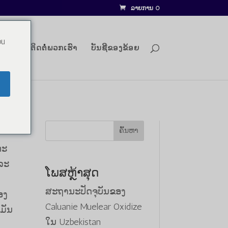
ລາຍການ 0
ou
ລັອກ
ຕິດຕໍ່ພວກເຮົາ
ບັນຊີຂອງຂ້ອຍ
ຄົ້ນຫາ
ະ​
ລະ​
ໂພສຫຼ້າສຸດ
ສະຖານະປັດຈຸບັນຂອງ
ອງ
Caluanie Muelear Oxidize
ມັນ
ໃນ Uzbekistan