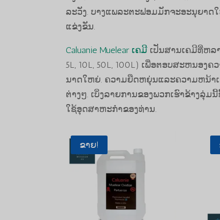
ລະວັງ. ບາງແພລະຕະຟອມມັກຈະອະນຸຍາດໃຫ້ປ
ແຂ່ງຂັນ.
Caluanie Muelear ເຄມີ
ເປັນສານເຄມີທີ່ຫລາ
5L, 10L, 50L, 100L) ເພື່ອຕອບສະຫນອ
ນາດໃຫຍ່. ຄວາມຍືດຫຍຸ່ນແລະຄວາມຫນ້າເຊື່ອ
ຕ່າງໆ. ເບິ່ງລາຍການຂອງພວກເຮົາຂ້າງລຸ່ມນີ້
ໃຊ້ອຸດສາຫະກໍາຂອງທ່ານ.
ຂາຍ!