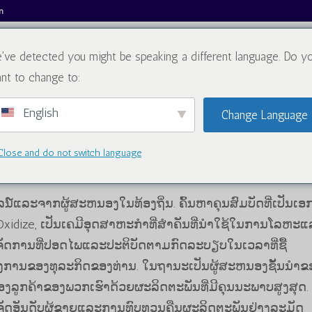
m
've detected you might be speaking a different language. Do y
ກ່ຽວກັບພວກເຮົາ
ລາຍການ
ບ
nt to change to:
English
Change Language
Close and do not switch language
ລາຍການ
໌ແລະຈາກຜູ້ສະຫນອງໃນທ້ອງຖິ່ນ. ຄົ້ນ​ຫາ​ຄຸນ​ສົມ​ບັດ​ທີ່​ເປັນ​ເອ​ກ
e​, ເປັນ​ເຄ​ມີ​ອຸດ​ສາ​ຫະ​ກໍາ​ທີ່​ສໍາ​ຄັນ​ທີ່​ນໍາ​ໃຊ້​ໃນ​ການ​ໂລ​ຫະ​ແ
ການຈັດການທີ່ປອດໄພແລະປະຕິບັດຕາມກົດລະບຽບໃນເວລາທີ່ຊື້
້ອງການຂອງທຸລະກິດຂອງທ່ານ. ໃນຖານະເປັນຜູ້ສະຫນອງຊັ້ນນໍາຂ
ອງລູກຄ້າຂອງພວກເຮົາດ້ວຍຜະລິດຕະພັນທີ່ມີຄຸນນະພາບສູງສຸດ. 
ັດອັນດັບຜູ້ຂາຍແລະການທົບທວນຄືນຜະລິດຕະພັນຢ່າງລະມັດ