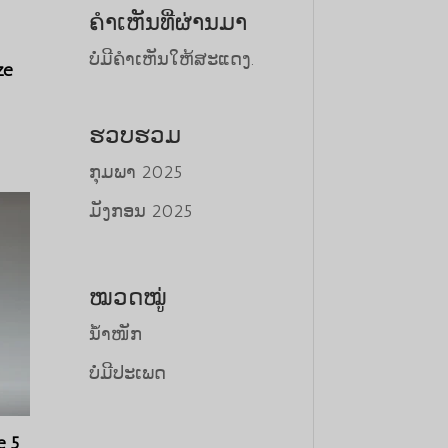
ຄຳເຫັນທີ່ຜ່ານມາ
ບໍ່ມີຄຳເຫັນໃຫ້ສະແດງ.
ze
ລາຄາ
ຮວບຮວມ
ປະຈຸບັນ:
$50,000.00.
ກຸມພາ 2025
ມັງກອນ 2025
ໝວດໝູ່
ນ້ຳໜັກ
ບໍ່ມີປະເພດ
Tiếng Việt
e 5
日本語