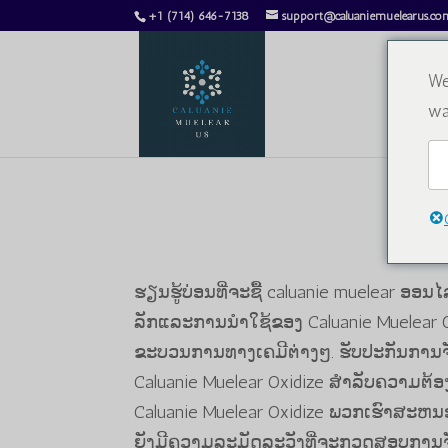
+1 (714) 646-7138
support@caluaniemuelearus.co
We
wa
ຮຽນຮູ້ບ່ອນທີ່ຈະຊື້ caluanie muelear ອອນໄລນ
ລັກ​ແລະ​ການ​ນໍາ​ໃຊ້​ຂອງ Caluanie Muelear Oxidiz
ຂະ​ບວນ​ການ​ທາງ​ເຄ​ມີ​ຕ່າງໆ​. ຮັບປະກັນ
Caluanie Muelear Oxidize ສໍາລັບຄວາມຕ
Caluanie Muelear Oxidize ພວກເຮົາສະຫນ
ຍັງມີຄວາມລະມັດລະວັງທີ່ຈະກວດສອບການຈ