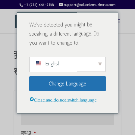
+1 (714) 646-7138
support@caluaniemuelearus.com
We've detected you might be
speaking a different language. Do
you want to change to:
我的账户
English
登录
Change Language
Close and do not switch language
必
用户名或电子邮件地址
*
需
的
必
密码
*