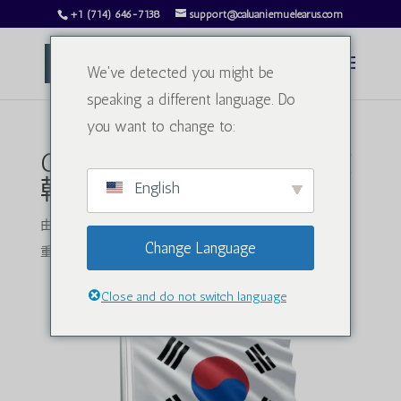
+1 (714) 646-7138
support@caluaniemuelearus.com
We've detected you might be
speaking a different language. Do
you want to change to:
Caluanie Muelear Oxidize 在
韩国和亚洲的影响和使用
English
由
charlesphillips3813@gmail.com
|
2025 年 1 月 14 日
|
Change Language
重水
|
0 条评论
Close and do not switch language