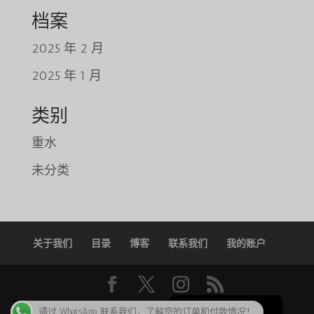
档案
Tiếng Việt
2025 年 2 月
日本語
2025 年 1 月
ພາສາລາວ
Русский
类别
ქართული
重水
Bahasa Melayu
未分类
Deutsch
O‘zbekcha
Қазақ тілі
关于我们
目录
博客
联系我们
我的账户
ភាសាខ្មែរ
한국어
English
版权所有 2025 @Caluanie Muelear 美国
通过 WhatsApp 联系我们，了解您的订单和付款情况！