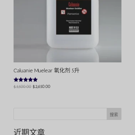
Caluanie Muelear 氧化剂 5升
原
目
$
3,500.00
$
2,650.00
评分
4.80
价
前
（满分 5
为：
价
分）
$3,500.00。
格
为：
搜索
$2,650.00。
近期文章