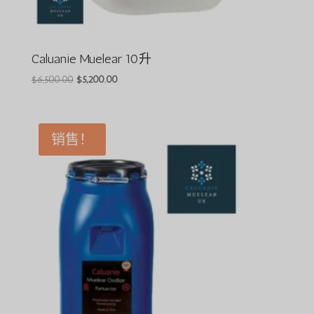
Caluanie Muelear 10升
原
目
$
6,500.00
$
5,200.00
价
前
为：
价
$6,500.00。
格
销售！
为：
$5,200.00。