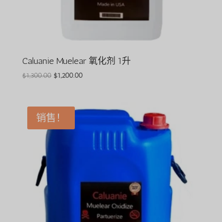
Caluanie Muelear 氧化剂 1升
原
目
$
1,300.00
$
1,200.00
价
前
为：
价
$1,300.00。
格
销售！
为：
$1,200.00。