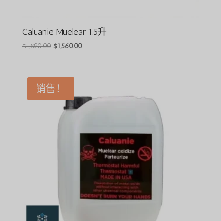
Caluanie Muelear 1.5升
原
目
$
1,890.00
$
1,560.00
价
前
为：
价
$1,890.00。
格
销售！
为：
$1,560.00。