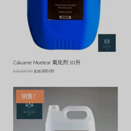
Caluanie Muelear 氧化剂 50升
原
目
$
35,000.00
$
26,000.00
价
前
为：
价
$35,000.00。
格
销售！
为：
$26,000.00。