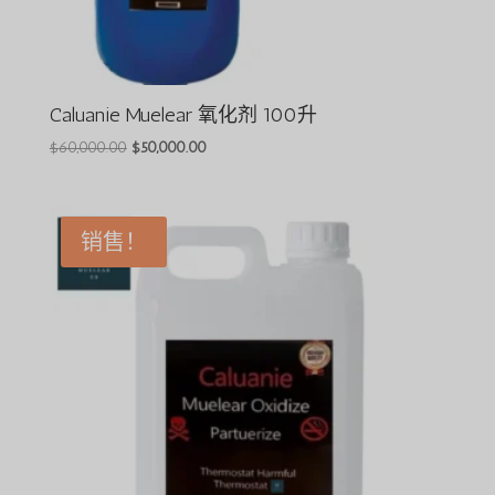
Caluanie Muelear 氧化剂 100升
原
目
$
60,000.00
$
50,000.00
价
前
为：
价
$60,000.00。
格
销售！
为：
$50,000.00。