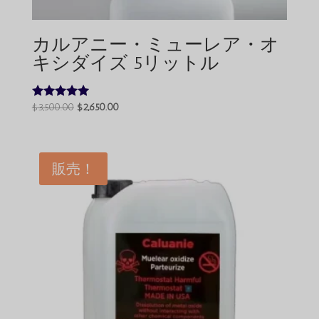
カルアニー・ミューレア・オ
キシダイズ 5リットル
元
現
$
3,500.00
$
2,650.00
5点満点中
4.80
の
在
の評価
価
の
格
価
販売！
は
格
$3,500.00
は
で
$2,650.00
し
で
た。
す。