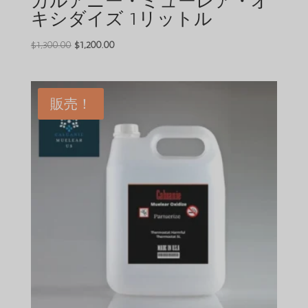
カルアニー・ミューレア・オ
キシダイズ 1リットル
元
現
$
1,300.00
$
1,200.00
の
在
価
の
格
価
販売！
は
格
$1,300.00
は
で
$1,200.00
し
で
た。
す。