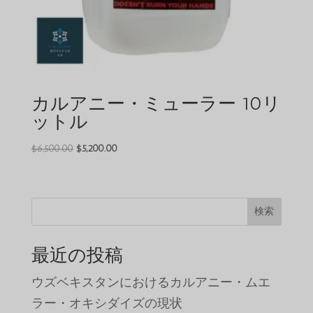
カルアニー・ミューラー 10リ
ットル
元
現
$
6,500.00
$
5,200.00
の
在
価
の
格
価
検索
は
格
$6,500.00
は
で
$5,200.00
最近の投稿
し
で
た。
す。
ウズベキスタンにおけるカルアニー・ムエ
ラー・オキシダイズの現状