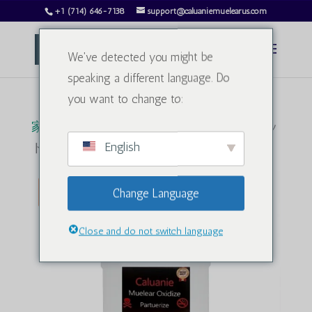
+1 (714) 646-7138
support@caluaniemuelearus.com
We've detected you might be
speaking a different language. Do
you want to change to:
家
/
重水
/ カルアニー・ミューラー 1.5リッ
English
トル
販売！
Change Language
Close and do not switch language