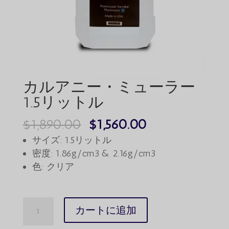
カルアニー・ミューラー
1.5リットル
元
現
$
1,890.00
$
1,560.00
の
在
サイズ: 1.5リットル
価
の
密度: 1.86g/cm3 & 2.16g/cm3
色: クリア
格
価
は
格
$1,890.00
は
Caluanie
カートに追加
で
$1,560.00
Muelear