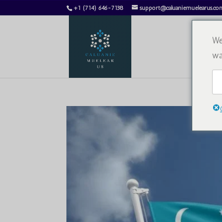
+1 (714) 646-7138
support@caluaniemuelearus.co
We
wa