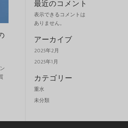
最近のコメント
表示できるコメントは
ありません。
の
Tiếng Việt
アーカイブ
ພາສາລາວ
2025年2月
Русский
2025年1月
ქართული
ン
Bahasa Melayu
カテゴリー
質
Deutsch
重水
简体中文
未分類
O‘zbekcha
Қазақ тілі
ភាសាខ្មែរ