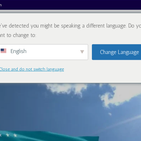
m
've detected you might be speaking a different language. Do y
私たちについて
カタログ
ブロ
nt to change to:
English
Change Language
Close and do not switch language