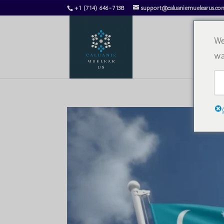
+1 (714) 646-7138
support@caluaniemuelearus.co
We
wa