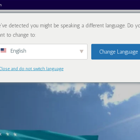
m
've detected you might be speaking a different language. Do y
Tentang Kami
Katalog
nt to change to:
English
Change Language
Close and do not switch language