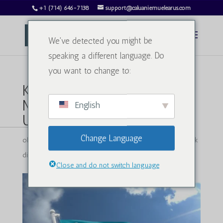
+1 (714) 646-7138
support@caluaniemuelearus.com
We've detected you might be
speaking a different language. Do
you want to change to:
Keadaan Semasa Caluanie
Muelear Oksida di
English
Uzbekistan
Change Language
oleh
charlesphillips3813@gmail.com
|
13 Feb 2025
|
Tidak
dikategorikan
|
0 Komen
Close and do not switch language