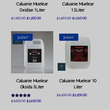
Caluanie Muelear
Caluanie Muelear
Oxidize 1Liter
1.5Liter
Harga
Harga
Harga
Harga
$
1,300.00
$
1,200.00
$
1,890.00
$
1,560.00
asal
semasa
asal
semasa
ialah:
ialah:
ialah:
ialah:
$1,300.00.
$1,200.00.
$1,890.00.
$1,560.00.
Jualan!
Jualan!
Caluanie Muelear
Caluanie Muelear 10
Oksida 5Liter
Liter
Harga
Harga
$
6,500.00
$
5,200.00
asal
semasa
Harga
Harga
$
3,500.00
$
2,650.00
Dinilai
4.80
ialah:
ialah:
asal
semasa
daripada 5