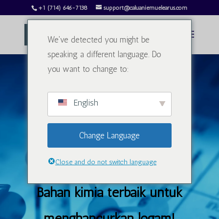
+1 (714) 646-7138
support@caluaniemuelearus.com
We've detected you might be
speaking a different language. Do
you want to change to:
English
Caluanie Muelear
Change Language
Mengoksida
Close and do not switch language
Bahan kimia terbaik untuk
menghancurkan logam!