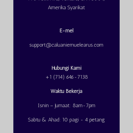
Amerika Syarikat​
E-mel
support@caluaniemuelearus.com
Hubungi Kami
+1 (714) 646-7138
Waktu Bekerja
Tiếng Việt
Isnin – Jumaat: 8am-7pm
日本語
ພາສາລາວ
Sabtu & Ahad: 10 pagi - 4 petang
Русский