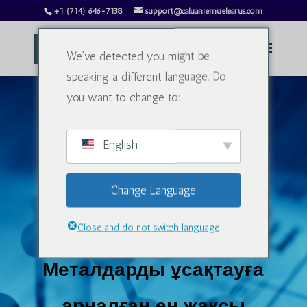
+1 (714) 646-7138
support@caluaniemuelearus.com
We've detected you might be
speaking a different language. Do
you want to change to:
English
Caluanie Muelear
Change Language
тотықтырғыш
Close and do not switch language
Металдарды ұсақтауға
арналған ең жақсы