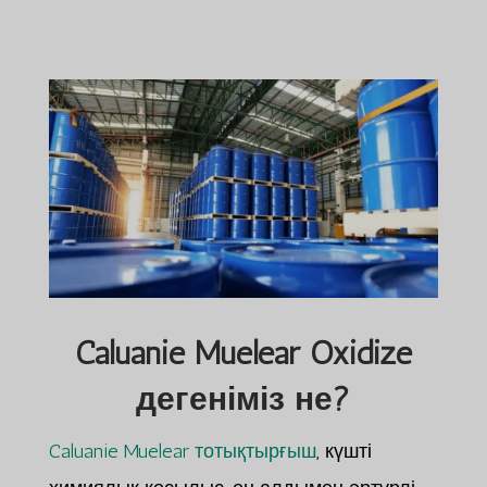
Caluanie Muelear Oxidize
дегеніміз не?
Caluanie Muelear тотықтырғыш
, күшті