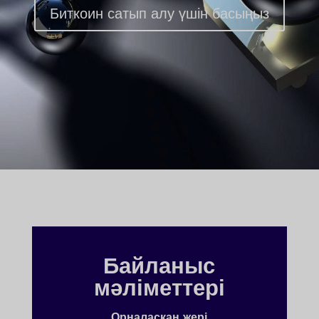
Биткоин сатып алу үшін басыңыз
Байланыс
мәліметтері
Орналасқан жері