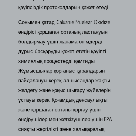
қауіпсіздік протоколдарын қажет етеді.
Сонымен қатар, Caluanie Muelear Oxidize
өндірісі қоршаған ортаның ластануын
болдырмау үшін жанама өнімдерді
дұрыс басқаруды қажет ететін қауіпті
химиялық процестерді қамтиды.
Жұмысшылар қорғаныс құралдарын
пайдалануы керек, ал нысандар жақсы
желдету және қоқыс шығару жүйелерін
ұстауы керек. Қоғамдық денсаулықты
және қоршаған ортаны қорғау үшін
өндірушілер мен жеткізушілер үшін EPA
сияқты жергілікті және халықаралық