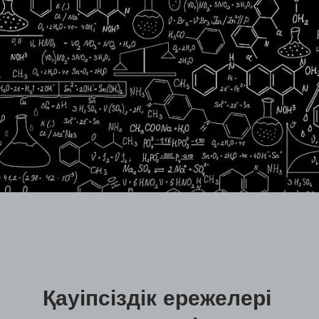
Қауіпсіздік ережелері