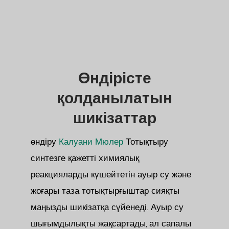
Өндірісте
қолданылатын
шикізаттар
өндіру
Калуани Мюлер
Тотықтыру
синтезге қажетті химиялық
реакцияларды күшейтетін ауыр су және
жоғары таза тотықтырғыштар сияқты
маңызды шикізатқа сүйенеді. Ауыр су
шығымдылықты жақсартады, ал сапалы