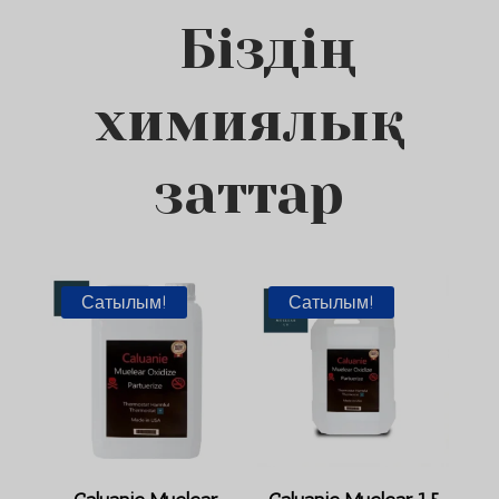
Біздің
химиялық
заттар
Сатылым!
Сатылым!