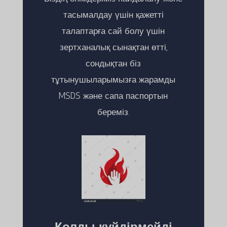
тасымалдау үшін қажетті
талаптарға сай болу үшін
зертханалық сынақтан өтті,
сондықтан біз
тұтынушыларымызға жарамды
MSDS және сапа паспортын
береміз.
Қолды күйдірмейді