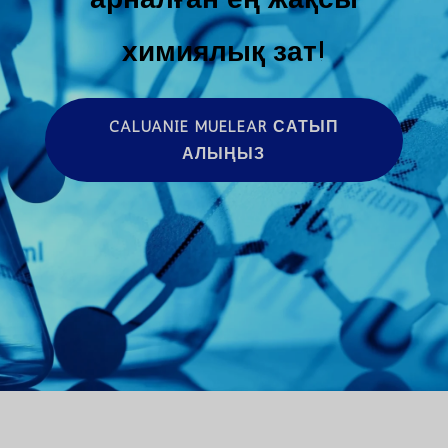
химиялық зат!
CALUANIE MUELEAR САТЫП
АЛЫҢЫЗ