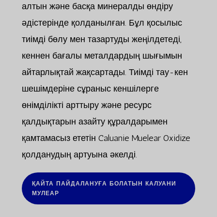
алтын және басқа минералды өндіру
әдістерінде қолданылған. Бұл қосылыс
тиімді бөлу мен тазартуды жеңілдетеді,
кеннен бағалы металдардың шығымын
айтарлықтай жақсартады. Тиімді тау-кен
шешімдеріне сұраныс кеншілерге
өнімділікті арттыру және ресурс
қалдықтарын азайту құралдарымен
қамтамасыз ететін Caluanie Muelear Oxidize
қолданудың артуына әкелді.
ҚАЙТА ПАЙДАЛАНУҒА БОЛАТЫН КАЛУАНИ
МУЛЕАР