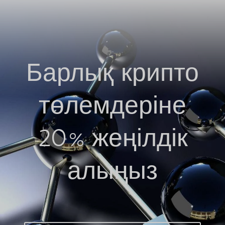
Барлық крипто
төлемдеріне
20% жеңілдік
алыңыз