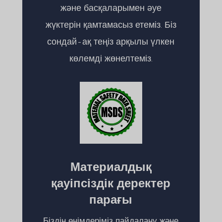
және басқаларымен әуе
жүктерін қамтамасыз етеміз. Біз
сондай-ақ теңіз арқылы үлкен
көлемді жөнелтеміз.
Материалдық
қауіпсіздік деректер
парағы
Біздің өнімдеріміз пайдалану және