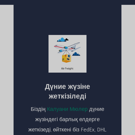
Дүние жүзіне
жеткізіледі
Біздің
Калуани Мюлер
дүние
жүзіндегі барлық елдерге
жеткізеді, өйткені біз FedEx, DHL