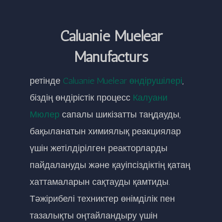
Caluanie Muelear
Manufacturs
ретінде
Caluanie Muelear өндірушілері
,
біздің өндірістік процесс
Калуани
Мюлер
сапалы шикізатты таңдауды,
бақыланатын химиялық реакциялар
үшін жетілдірілген реакторларды
пайдалануды және қауіпсіздіктің қатаң
хаттамаларын сақтауды қамтиды.
Тәжірибелі техниктер өнімділік пен
тазалықты оңтайландыру үшін