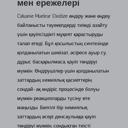
мен ережелері
Caluanie Muelear Oxidize өндіру және өңдеу
байланысты тәуекелдерді тиімді азайту
үшін қауіпсіздікті мұқият қарастыруды
талап етеді. Бұл қосылыстың синтезінде
қолданылатын шикізат, әсіресе ауыр су,
дұрыс басқарылмаса, қауіп төндіруі
мүмкін. Өндірушілер үшін қолданылатын
заттардың химиялық қасиеттерін,
сондай-ақ өндіріс процесінде болуы
мүмкін реакцияларды түсіну өте
маңызды. Белгілі бір химиялық
заттардың әсері денсаулыққа қауіп
төндіруі мүмкін, сондықтан тиісті