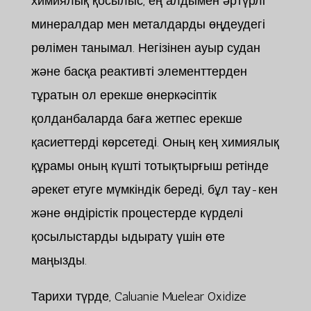
химиялық қосылыс, ең алдымен әртүрлі
минералдар мен металдарды өңдеудегі
рөлімен танымал. Негізінен ауыр судан
және басқа реактивті элементтерден
тұратын ол ерекше өнеркәсіптік
қолданбаларда баға жетпес ерекше
қасиеттерді көрсетеді. Оның кең химиялық
құрамы оның күшті тотықтырғыш ретінде
әрекет етуге мүмкіндік береді, бұл тау-кен
және өндірістік процестерде күрделі
қосылыстарды ыдырату үшін өте
маңызды.
Тарихи түрде, Caluanie Muelear Oxidize