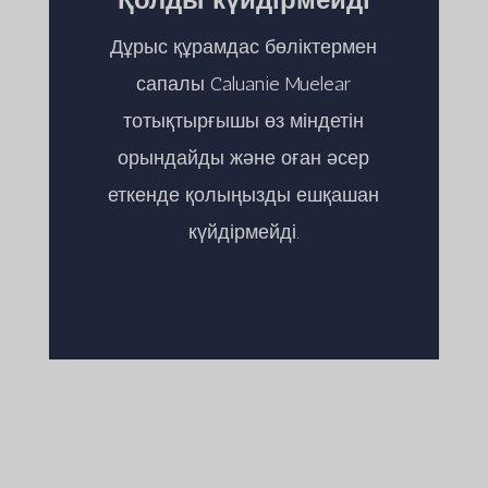
Дұрыс құрамдас бөліктермен
сапалы Caluanie Muelear
тотықтырғышы өз міндетін
орындайды және оған әсер
еткенде қолыңызды ешқашан
күйдірмейді.