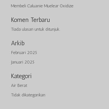
Membeli Caluanie Muelear Oxidize
Komen Terbaru
Tiada ulasan untuk ditunjuk.
Arkib
Februari 2025
Tiếng Việt
Januari 2025
日本語
ພາສາລາວ
Kategori
Русский
Air Berat
ქართული
Tidak dikategorikan
Deutsch
简体中文