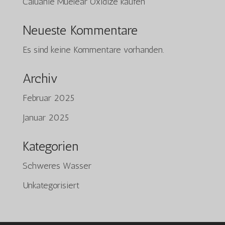
Caluanie Muelear Oxidize kaufen
Neueste Kommentare
Es sind keine Kommentare vorhanden.
Archiv
Februar 2025
Tiếng Việt
Januar 2025
日本語
ພາສາລາວ
Kategorien
Русский
Schweres Wasser
ქართული
Unkategorisiert
Bahasa Melayu
简体中文
O‘zbekcha