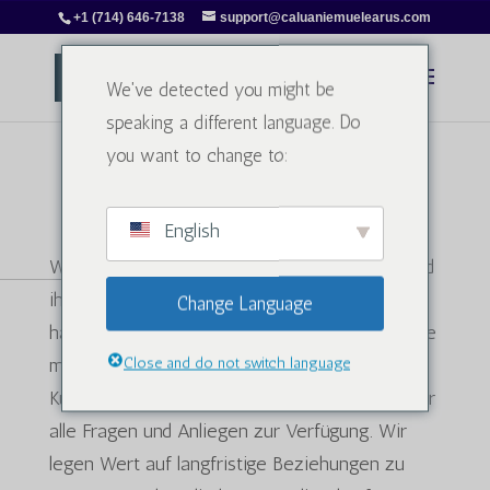
+1 (714) 646-7138
support@caluaniemuelearus.com
We've detected you might be
speaking a different language. Do
you want to change to:
Kontaktieren Sie uns!
English
Wir legen größten Wert auf unsere Kunden und
ihre Zufriedenheit ist uns sehr wichtig. Daher
Change Language
haben wir die Kontaktaufnahme so einfach wie
möglich gestaltet. Unser engagiertes
Close and do not switch language
Kundenservice-Team steht Ihnen jederzeit für
alle Fragen und Anliegen zur Verfügung. Wir
legen Wert auf langfristige Beziehungen zu