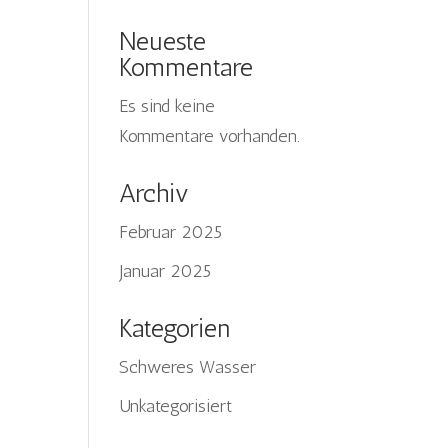
Neueste
Kommentare
Es sind keine
Kommentare vorhanden.
Tiếng Việt
Archiv
日本語
Februar 2025
ພາສາລາວ
Januar 2025
Русский
ქართული
Kategorien
Bahasa Melayu
Schweres Wasser
简体中文
Unkategorisiert
O‘zbekcha
Қазақ тілі