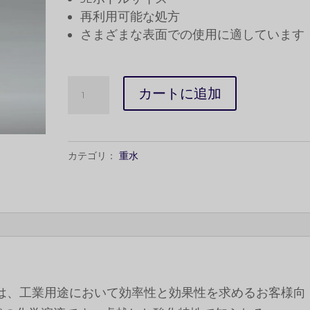
されました
価
の
再利用可能な処方
さまざまな表面での使用に適しています
格
価
は
格
$3,500.00
は
Caluanie
カートに追加
で
$2,650.0
Muelear
し
で
Oxidize
た。
す。
5Liters
カテゴリ：
重水
数
量
ize 5リットルは、工業用途において効率性と効果性を求めるお客様向