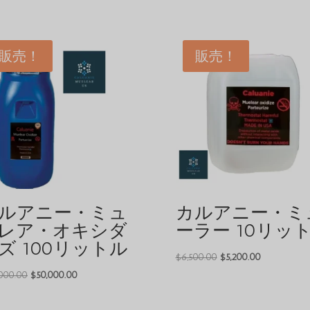
販売！
販売！
ルアニー・ミュ
カルアニー・ミ
レア・オキシダ
ーラー 10リッ
ズ 100リットル
元
現
$
6,500.00
$
5,200.00
の
在
元
現
000.00
$
50,000.00
価
の
の
在
格
価
価
の