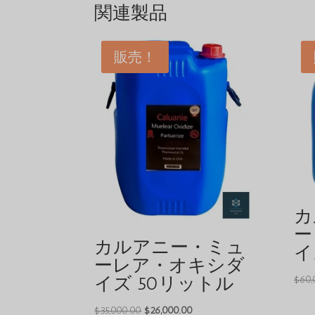
関連製品
販売！
カ
ー
カルアニー・ミュ
イ
ーレア・オキシダ
イズ 50リットル
$
60,
元
現
$
35,000.00
$
26,000.00