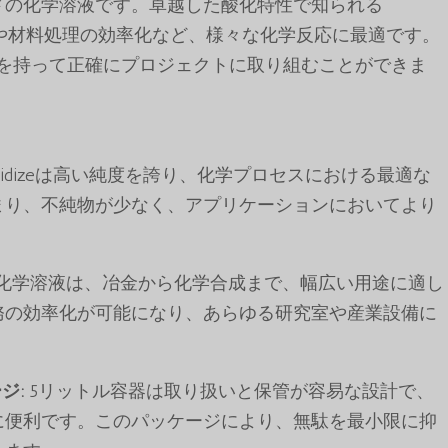
ドの化学溶液です。卓越した酸化特性で知られる
金属の抽出や材料処理の効率化など、様々な化学反応に最適です。
信を持って正確にプロジェクトに取り組むことができま
lear Oxidizeは高い純度を誇り、化学プロセスにおける最適な
まり、不純物が少なく、アプリケーションにおいてより
化学溶液は、冶金から化学合成まで、幅広い用途に適し
務の効率化が可能になり、あらゆる研究室や産業設備に
。
ジ:
5リットル容器は取り扱いと保管が容易な設計で、
に便利です。このパッケージにより、無駄を最小限に抑