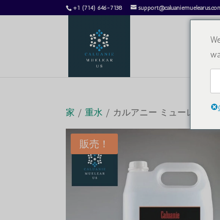
+1 (714) 646-7138
support@caluaniemuelearus.co
We
wa
家
/
重水
/ カルアニー ミューレア オ
販売！