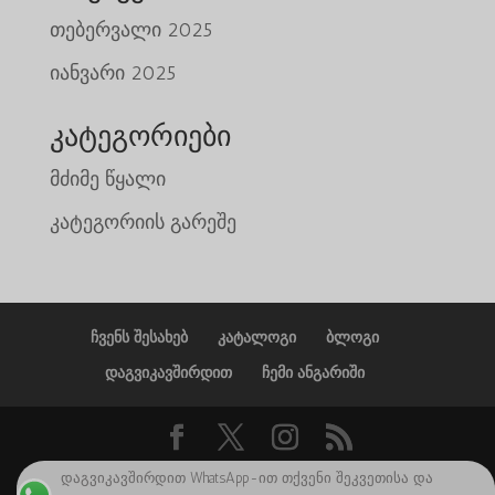
თებერვალი 2025
იანვარი 2025
Tiếng Việt
日本語
კატეგორიები
ພາສາລາວ
მძიმე წყალი
Русский
კატეგორიის გარეშე
Bahasa Melayu
Deutsch
简体中文
O‘zbekcha
ჩვენს შესახებ
კატალოგი
ბლოგი
Қазақ тілі
დაგვიკავშირდით
ჩემი ანგარიში
ភាសាខ្មែរ
한국어
საავტორო უფლებები 2025 @Caluanie
დაგვიკავშირდით WhatsApp-ით თქვენი შეკვეთისა და
English