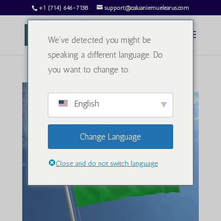
+1 (714) 646-7138
support@caluaniemuelearus.com
We've detected you might be
speaking a different language. Do
you want to change to:
English
Change Language
Close and do not switch language