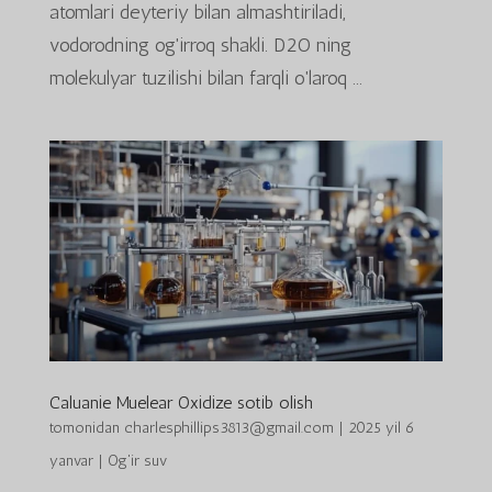
atomlari deyteriy bilan almashtiriladi,
vodorodning og'irroq shakli. D2O ning
molekulyar tuzilishi bilan farqli o'laroq ...
Caluanie Muelear Oxidize sotib olish
tomonidan
charlesphillips3813@gmail.com
|
2025 yil 6
yanvar
|
Og'ir suv