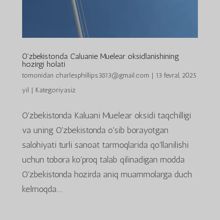
O'zbekistonda Caluanie Muelear oksidlanishining
hozirgi holati
tomonidan
charlesphillips3813@gmail.com
|
13 fevral, 2025
yil
|
Kategoriyasiz
O'zbekistonda Kaluani Muelear oksidi taqchilligi
va uning O'zbekistonda o'sib borayotgan
salohiyati turli sanoat tarmoqlarida qo'llanilishi
uchun tobora ko'proq talab qilinadigan modda
O'zbekistonda hozirda aniq muammolarga duch
kelmoqda....