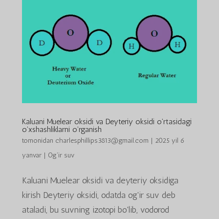
Kaluani Muelear oksidi va Deyteriy oksidi o'rtasidagi
o'xshashliklarni o'rganish
tomonidan
charlesphillips3813@gmail.com
|
2025 yil 6
yanvar
|
Og'ir suv
Kaluani Muelear oksidi va deyteriy oksidiga
kirish Deyteriy oksidi, odatda og'ir suv deb
ataladi, bu suvning izotopi bo'lib, vodorod