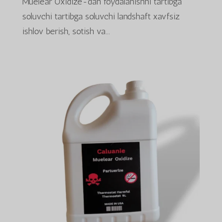
Muelear Oxidize-dan foydalanishni tartibga
soluvchi tartibga soluvchi landshaft xavfsiz
ishlov berish, sotish va...