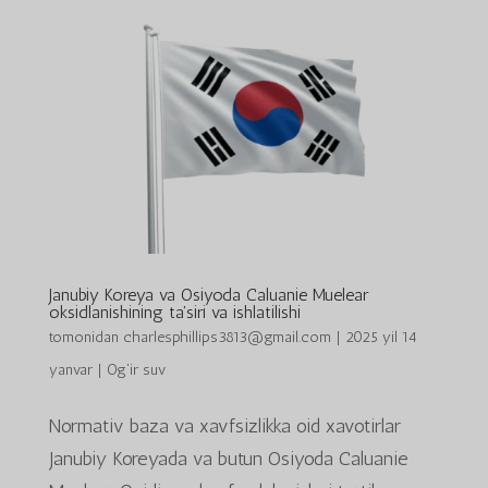
Janubiy Koreya va Osiyoda Caluanie Muelear
oksidlanishining ta'siri va ishlatilishi
tomonidan
charlesphillips3813@gmail.com
|
2025 yil 14
yanvar
|
Og'ir suv
Normativ baza va xavfsizlikka oid xavotirlar
Janubiy Koreyada va butun Osiyoda Caluanie