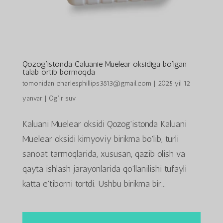
Qozog'istonda Caluanie Muelear oksidiga bo'lgan
talab ortib bormoqda
tomonidan
charlesphillips3813@gmail.com
|
2025 yil 12
yanvar
|
Og'ir suv
Kaluani Muelear oksidi Qozog'istonda Kaluani
Muelear oksidi kimyoviy birikma bo'lib, turli
sanoat tarmoqlarida, xususan, qazib olish va
qayta ishlash jarayonlarida qo'llanilishi tufayli
katta e'tiborni tortdi. Ushbu birikma bir...