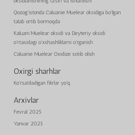
oksidlanishining ta'siri va ishlatilishi
Qozog'istonda Caluanie Muelear oksidiga bo'lgan
talab ortib bormoqda
Kaluani Muelear oksidi va Deyteriy oksidi
o'rtasidagi o'xshashliklarni o'rganish
Caluanie Muelear Oxidize sotib olish
Oxirgi sharhlar
Ko'rsatiladigan fikrlar yo'q.
Arxivlar
Fevral 2025
Yanvar 2025
Tiếng Việt