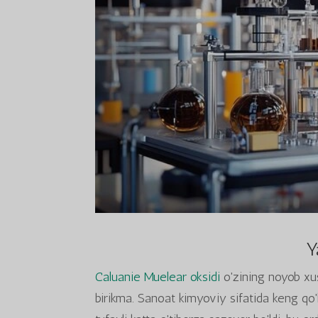
Y
Caluanie Muelear oksidi
o'zining noyob xusu
birikma. Sanoat kimyoviy sifatida keng qo'l