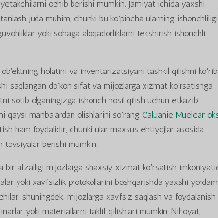
etakchilarni ochib berishi mumkin. Jamiyat ichida yaxshi
tanlash juda muhim, chunki bu ko'pincha ularning ishonchlilig
 guvohliklar yoki sohaga aloqadorliklarni tekshirish ishonchli
b'ektning holatini va inventarizatsiyani tashkil qilishni ko'rib
shi saqlangan do'kon sifat va mijozlarga xizmat ko'rsatishga
tni sotib olganingizga ishonch hosil qilish uchun etkazib
ni qaysi manbalardan olishlarini so'rang
Caluanie Muelear oks
tish ham foydalidir, chunki ular maxsus ehtiyojlar asosida
n tavsiyalar berishi mumkin.
ir afzalligi mijozlarga shaxsiy xizmat ko'rsatish imkoniyatid
dalar yoki xavfsizlik protokollarini boshqarishda yaxshi yorda
chilar, shuningdek, mijozlarga xavfsiz saqlash va foydalanish
rlar yoki materiallarni taklif qilishlari mumkin. Nihoyat,