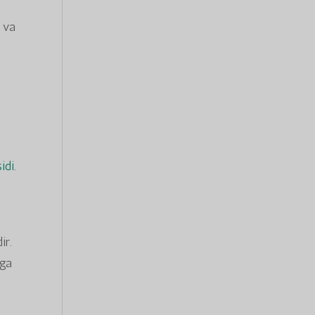
i va
idi
.
ir.
mga