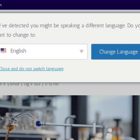
m
've detected you might be speaking a different language. Do y
Biz haqimizda
Katalog
Blog
B
nt to change to:
English
Change Language
sotib olish
Close and do not switch language
il 6 yanvar
|
Og'ir suv
|
0 ta fikr