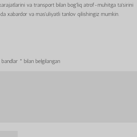
xarajatlarini va transport bilan bog'liq atrof-muhitga ta'sirini
a xabardor va mas'uliyatli tanlov qilishingiz mumkin.
 bandlar
*
bilan belgilangan