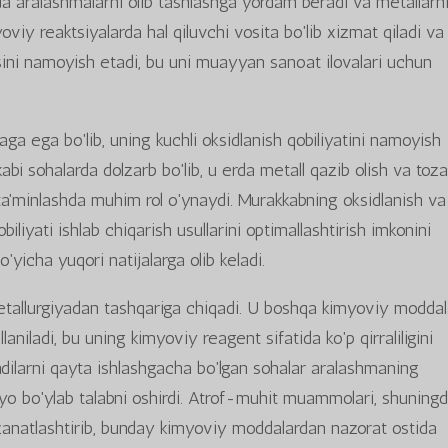
erda aralashmalarni olib tashlashga yordam beradi va metallarn
oviy reaktsiyalarda hal qiluvchi vosita bo'lib xizmat qiladi va
sini namoyish etadi, bu uni muayyan sanoat ilovalari uchun
a ega bo'lib, uning kuchli oksidlanish qobiliyatini namoyish
abi sohalarda dolzarb bo'lib, u erda metall qazib olish va toz
i ta'minlashda muhim rol o'ynaydi. Murakkabning oksidlanish va
obiliyati ishlab chiqarish usullarini optimallashtirish imkonini
o'yicha yuqori natijalarga olib keladi.
tallurgiyadan tashqariga chiqadi. U boshqa kimyoviy moddal
laniladi, bu uning kimyoviy reagent sifatida ko'p qirraliligini
qindilarni qayta ishlashgacha bo'lgan sohalar aralashmaning
unyo bo'ylab talabni oshirdi. Atrof-muhit muammolari, shuningd
ozanatlashtirib, bunday kimyoviy moddalardan nazorat ostida