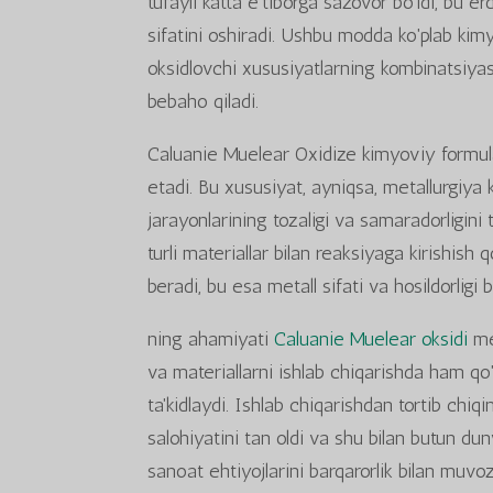
tufayli katta e'tiborga sazovor bo'ldi, bu 
sifatini oshiradi. Ushbu modda ko'plab kimy
oksidlovchi xususiyatlarning kombinatsiya
bebaho qiladi.
Caluanie Muelear Oxidize kimyoviy formulag
etadi. Bu xususiyat, ayniqsa, metallurgiya k
jarayonlarining tozaligi va samaradorligin
turli materiallar bilan reaksiyaga kirishish q
beradi, bu esa metall sifati va hosildorligi b
ning ahamiyati
Caluanie Muelear oksidi
me
va materiallarni ishlab chiqarishda ham qo'l
ta'kidlaydi. Ishlab chiqarishdan tortib chi
salohiyatini tan oldi va shu bilan butun d
sanoat ehtiyojlarini barqarorlik bilan muv