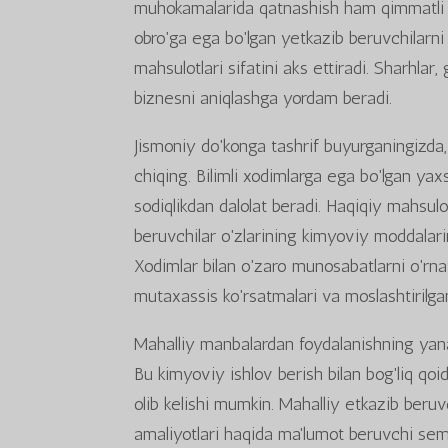
muhokamalarida qatnashish ham qimmatli y
obro'ga ega bo'lgan yetkazib beruvchilarni 
mahsulotlari sifatini aks ettiradi. Sharhlar,
biznesni aniqlashga yordam beradi.
Jismoniy do'konga tashrif buyurganingizda, o
chiqing. Bilimli xodimlarga ega bo'lgan yax
sodiqlikdan dalolat beradi. Haqiqiy mahsulo
beruvchilar o'zlarining kimyoviy moddalari
Xodimlar bilan o'zaro munosabatlarni o'rna
mutaxassis ko'rsatmalari va moslashtirilga
Mahalliy manbalardan foydalanishning yana b
Bu kimyoviy ishlov berish bilan bog'liq qoi
olib kelishi mumkin. Mahalliy etkazib beruv
amaliyotlari haqida ma'lumot beruvchi semina