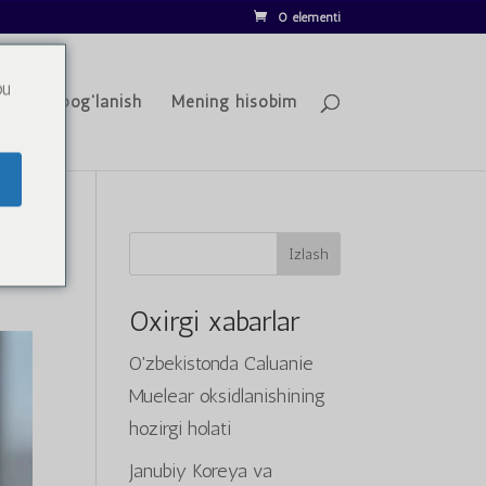
0 elementi
ou
iz bilan bog'lanish
Mening hisobim
Izlash
Oxirgi xabarlar
O'zbekistonda Caluanie
Muelear oksidlanishining
hozirgi holati
Janubiy Koreya va