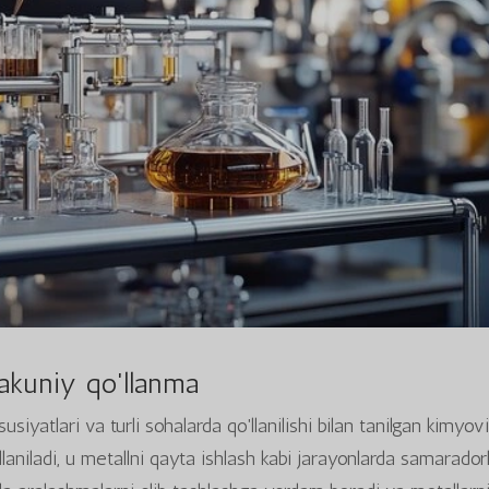
akuniy qo'llanma
siyatlari va turli sohalarda qo'llanilishi bilan tanilgan kimyov
laniladi, u metallni qayta ishlash kabi jarayonlarda samaradorl