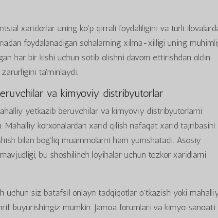
ntsial xaridorlar uning ko'p qirrali foydaliligini va turli ilovalard
madan foydalanadigan sohalarning xilma-xilligi uning muhimli
otgan har bir kishi uchun sotib olishni davom ettirishdan oldin
arurligini ta'minlaydi.
eruvchilar va kimyoviy distribyutorlar
ahalliy yetkazib beruvchilar va kimyoviy distribyutorlarni
. Mahalliy korxonalardan xarid qilish nafaqat xarid tajribasini
ashish bilan bog'liq muammolarni ham yumshatadi. Asosiy
 mavjudligi, bu shoshilinch loyihalar uchun tezkor xaridlarni
sh uchun siz batafsil onlayn tadqiqotlar o'tkazish yoki mahalli
rif buyurishingiz mumkin. Jamoa forumlari va kimyo sanoati