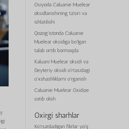
Osiyoda Caluanie Muelear
oksidlanishining ta'siri va
ishlatilishi
Qozog'istonda Caluanie
Muelear oksidiga bo'lgan
talab ortib bormoqda
Kaluani Muelear oksidi va
Deyteriy oksidi o'rtasidagi
o'xshashliklarni o'rganish
Caluanie Muelear Oxidize
sotib olish
iy
Oxirgi sharhlar
igi
Ko'rsatiladigan fikrlar yo'q.