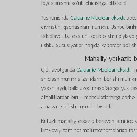
foydalanishni ko'rib chiqishga olib keldi.
Tushunishda
Caluanie Muelear oksidi
, pote
qiymatini qadrlashlari mumkin. Ushbu birik
ta'kidlaydi, bu esa uni sotib olishni o'ylay
ushbu xususiyatlar haqida xabardor bo'lish z
Mahalliy yetkazib b
Qidirayotganda
Caluanie Muelear oksidi
, m
aniqlash muhim afzalliklarni berishi mumkin
yaxshilaydi, balki uzoq masofalarga yuk t
afzalliklardan biri - mahsulotlarning darhol
amalga oshirish imkonini beradi.
Nufuzli mahalliy etkazib beruvchilarni topi
kimyoviy ta'minot ma'lumotnomalariga tash