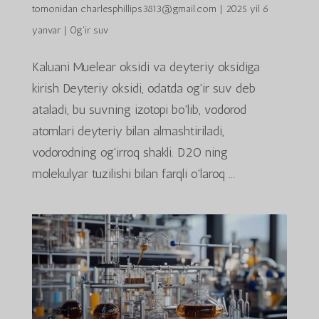
tomonidan
charlesphillips3813@gmail.com
|
2025 yil 6
yanvar
|
Og'ir suv
Kaluani Muelear oksidi va deyteriy oksidiga
kirish Deyteriy oksidi, odatda og'ir suv deb
ataladi, bu suvning izotopi bo'lib, vodorod
atomlari deyteriy bilan almashtiriladi,
vodorodning og'irroq shakli. D2O ning
molekulyar tuzilishi bilan farqli o'laroq ...