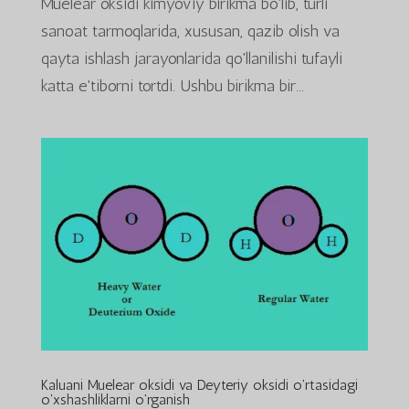
Muelear oksidi kimyoviy birikma bo'lib, turli
sanoat tarmoqlarida, xususan, qazib olish va
qayta ishlash jarayonlarida qo'llanilishi tufayli
katta e'tiborni tortdi. Ushbu birikma bir...
Kaluani Muelear oksidi va Deyteriy oksidi o'rtasidagi
o'xshashliklarni o'rganish