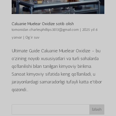
Caluanie Muelear Oxidize sotib olish
tomonidan
charlesphillips3813@gmail.com
|
2025 yil 6
yanvar
|
Og'ir suv
Ultimate Guide Caluanie Muelear Oxidize - bu
o'zining noyob xususiyatlari va turli sohalarda
qo'llanilishi bilan tanilgan kimyoviy birikma.
Sanoat kimyoviy sifatida keng qo'llaniladi, u
jarayonlardagi samaradorligi tufayli katta e'tibor
qozondi...
Izlash