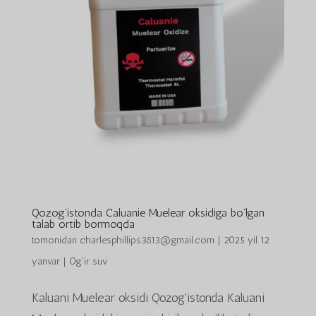
Qozog'istonda Caluanie Muelear oksidiga bo'lgan
talab ortib bormoqda
tomonidan
charlesphillips3813@gmail.com
|
2025 yil 12
yanvar
|
Og'ir suv
Kaluani Muelear oksidi Qozog'istonda Kaluani