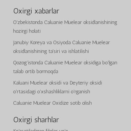
Oxirgi xabarlar
O'zbekistonda Caluanie Muelear oksidlanishining
hozirgi holati
Janubiy Koreya va Osiyoda Caluanie Muelear
oksidlanishining ta'siri va ishlatilishi
Qozog'istonda Caluanie Muelear oksidiga bo'lgan
talab ortib bormoqda
Kaluani Muelear oksidi va Deyteriy oksidi
o'rtasidagi o'xshashliklarni o'rganish
Caluanie Muelear Oxidize sotib olish
Oxirgi sharhlar
Ko'rsatiladigan fikrlar yo'q.