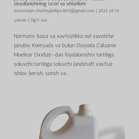
oksidlanishining ta'siri va ishlatilishi
tomonidan
charlesphillips3813@gmail.com
|
2025 yil 14
yanvar
|
Og'ir suv
Normativ baza va xavfsizlikka oid xavotirlar
Janubiy Koreyada va butun Osiyoda Caluanie
Muelear Oxidize-dan foydalanishni tartibga
soluvchi tartibga soluvchi landshaft xavfsiz
ishlov berish, sotish va...