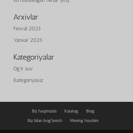
Arxivlar
Fevral 2025
Yanvar 2025
Tiếng Việt
日本語
Kategoriyalar
ພາສາລາວ
Og'ir suv
Русский
Kategoriyasiz
ქართული
Bahasa Melayu
Deutsch
简体中文
Biz haqimizda
Katalog
Blog
Қазақ тілі
Biz bilan bog'lanish
Mening hisobim
ភាសាខ្មែរ