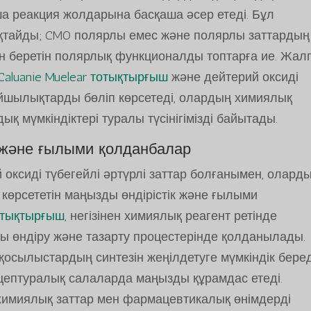
йша реакция жолдарына басқаша әсер етеді. Бұл
тайды; CMO полярлы емес және полярлы заттардың
ін беретін полярлық функционалды топтарға ие. Жал
Caluanie Muelear тотықтырғыш
және дейтерий оксиді
йшылықтарды бөліп көрсетеді, олардың химиялық
 мүмкіндіктері туралы түсінігімізді байытады.
к және ғылыми қолданбалар
й оксиді түбегейлі әртүрлі заттар болғанымен, олард
көрсететін маңызды өндірістік және ғылыми
тотықтырғыш
, негізінен химиялық реагент ретінде
рды өндіру және тазарту процестерінде қолданылады.
қосылыстардың синтезін жеңілдетуге мүмкіндік беред
ецептуралық салаларда маңызды құрамдас етеді.
 химиялық заттар мен фармацевтикалық өнімдерді