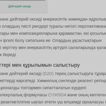
Дейтерий оксиді
әне дейтерий оксиді өнеркәсіптік химиядан ядролы
 олардың тиісті рөлдері туралы негізгі перспективан
лары мен композицияларына қарамастан, екі қосылы
ін іргелі болу сипатына ие. Олардың ұқсастықтарын
і зерттеу мен өнеркәсіптің әртүрлі салаларында қал
 береді.
ттері мен құрылымын салыстыру
әне дейтерий оксиді (D2O) терең салыстыруға тұра
еттерді көрсетеді. Химиялық синтезде реагент ретін
ционалды топтармен сипатталатын күрделі
олекулалық формуласы C11H15O4 және оның көптеге
еактивтілігіне ықпал ететін үш өлшемді орналасуы 