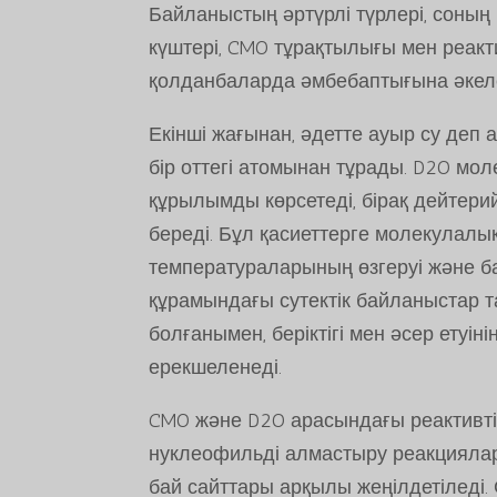
Байланыстың әртүрлі түрлері, соның
күштері, CMO тұрақтылығы мен реакт
қолданбаларда әмбебаптығына әкеле
Екінші жағынан, әдетте ауыр су деп
бір оттегі атомынан тұрады. D2O мол
құрылымды көрсетеді, бірақ дейтерий
береді. Бұл қасиеттерге молекулалы
температураларының өзгеруі және бас
құрамындағы сутектік байланыстар т
болғанымен, беріктігі мен әсер етуі
ерекшеленеді.
CMO және D2O арасындағы реактивті
нуклеофильді алмастыру реакцияла
бай сайттары арқылы жеңілдетіледі.