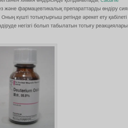
з және фармацевтикалық препараттарды өндіру сия
Оның күшті тотықтырғыш ретінде әрекет ету қабілеті
діруде негізгі болып табылатын тотығу реакциялар