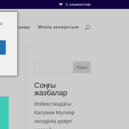
0 элементтері
ou
хабарласыңы
Менің аккаунтым
Поиск
Соңғы
жазбалар
Өзбекстандағы
Калуани Мулеар
оксидінің қазіргі