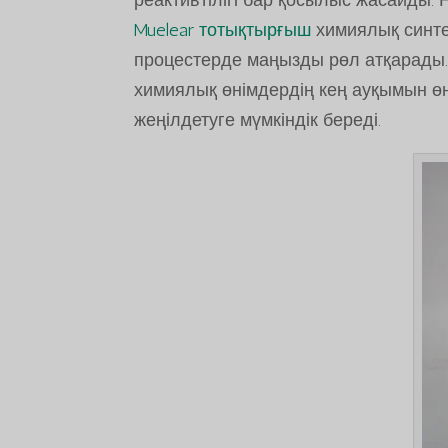
Muelear тотықтырғыш
химиялық синте
процестерде маңызды рөл атқарады. 
химиялық өнімдердің кең ауқымын өн
жеңілдетуге мүмкіндік береді.