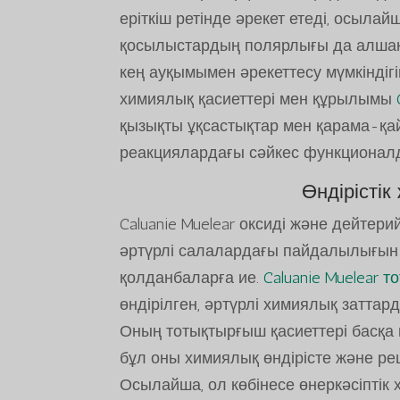
еріткіш ретінде әрекет етеді, осыла
қосылыстардың полярлығы да алшақ
кең ауқымымен әрекеттесу мүмкіндіг
химиялық қасиеттері мен құрылымы
қызықты ұқсастықтар мен қарама-қа
реакциялардағы сәйкес функционалдық
Өндірісті
Caluanie Muelear оксиді және дейтери
әртүрлі салалардағы пайдалылығын 
қолданбаларға ие.
Caluanie Muelear 
өндірілген, әртүрлі химиялық затта
Оның тотықтырғыш қасиеттері басқа 
бұл оны химиялық өндірісте және р
Осылайша, ол көбінесе өнеркәсіптік