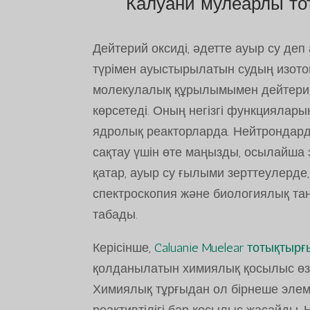
Калуани мулеарлы то
Дейтерий оксиді, әдетте ауыр су деп
түрімен ауыстырылатын судың изот
молекулалық құрылымымен дейтерий 
көрсетеді. Оның негізгі функциялар
ядролық реакторларда. Нейтрондар
сақтау үшін өте маңызды, осылайша э
қатар, ауыр су ғылыми зерттеулерде
спектроскопия және биологиялық т
табады.
Керісінше,
Caluanie Muelear тотықтыр
қолданылатын химиялық қосылыс өзін
Химиялық тұрғыдан ол бірнеше элеме
реактивтілігі бар қосылыс жасайды. 