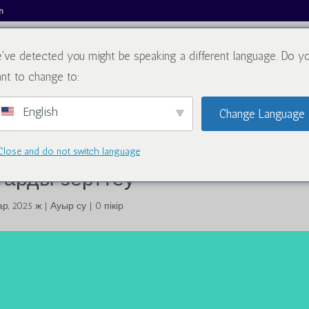
m
've detected you might be speaking a different language. Do y
Біз туралы
Каталог
Блог
Бізбен 
nt to change to:
English
Change Language
ы мен дейтерий оксиді
Close and do not switch language
тарды зерттеу
ар, 2025 ж
|
Ауыр су
|
0 пікір