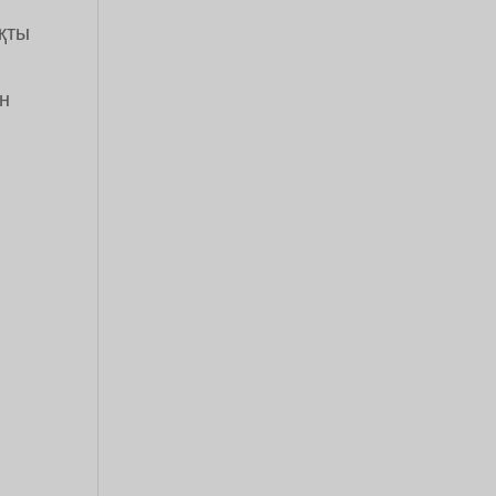
қты
ын