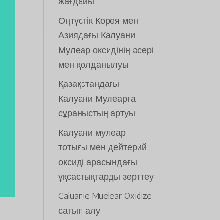
жағдайы
Оңтүстік Корея мен
Азиядағы Калуани
Мулеар оксидінің әсері
мен қолданылуы
Қазақстандағы
Калуани Мулеарға
сұраныстың артуы
Калуани мулеар
тотығы мен дейтерий
оксиді арасындағы
ұқсастықтарды зерттеу
Caluanie Muelear Oxidize
сатып алу