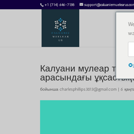
+1 (714) 646-7138
support@caluaniemuelearus.co
We
wa
Калуани мулеар тотығ
арасындағы ұқсастық
бойынша
charlesphillips3813@gmail.com
|
6 қаңт