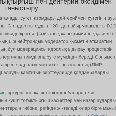
тықтырғыш пен дейтерий оксидімен
таныстыру
 аталады, сутегі атомдары дейтериймен, сутегінің ау
опы. Стандартты судың H2O-дан айырмашылығы D2O
оксиді бірегей физикалық және химиялық қасиетте
ының бірі нейтрондық модератор қызметін атқаратын
дың бұл модерациясы ядролық ыдырау процестерін
нергияны тиімді өндіруге мүмкіндік береді. Сонымен
, әсіресе ядролық магниттік-резонанстық (ЯМР)
аңбалауды қамтитын зерттеулерде қолданбаларды
ғыш
, әртүрлі өнеркәсіптік қолданбаларда жиі
ің күшті тотықтырғыш қасиеттерімен назар аударды
нттердің гибриді ретінде жіктеледі, олар бірге маң
Негізінен химия өндірісінде қолданылады,
Caluanie