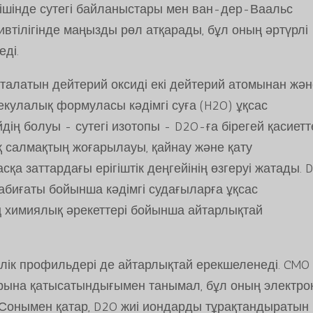
 ішінде сутегі байланыстары мен ван-дер-Ваальс
ивтілігінде маңызды рөл атқарады, бұл оның әртүрлі
ді.
 аталатын дейтерий оксиді екі дейтерий атомынан жә
екулалық формуласы кәдімгі суға (H2O) ұқсас
дің болуы - сутегі изотопы - D2O-ға бірегей қасиетт
қ салмақтың жоғарылауы, қайнау және қату
қа заттардағы ерігіштік деңгейінің өзгеруі жатады. 
абиғаты бойынша кәдімгі судағыларға ұқсас
нің химиялық әрекеттері бойынша айтарлықтай
лік профильдері де айтарлықтай ерекшеленеді. CMO
рына қатысатындығымен танымал, бұл оның электро
 Сонымен қатар, D2O жиі иондарды тұрақтандыратын