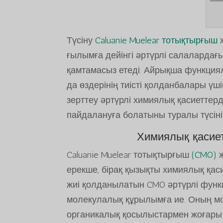
Түсіну
Caluanie Muelear тотықтырғыш
ж
ғылымға дейінгі әртүрлі салалардағы
қамтамасыз етеді. Айрықша функция
да өздерінің тиісті қолданбалары үш
зерттеу әртүрлі химиялық қасиеттерд
пайдалануға болатыны туралы түсінік
Химиялық қасие
Caluanie Muelear тотықтырғыш
(CMO)
ж
ерекше, бірақ қызықты химиялық қаси
жиі қолданылатын CMO әртүрлі функ
молекулалық құрылымға ие. Оның м
органикалық қосылыстармен жоғары р