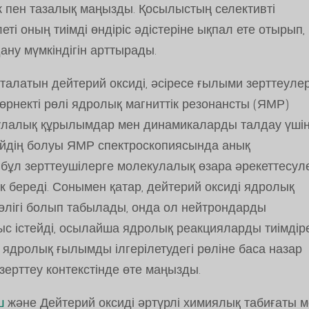
к пен тазалық маңызды. Қосылыстың селективті
еті оның тиімді өндіріс әдістеріне ықпал ете отырып,
ану мүмкіндігін арттырады.
аталатын дейтерий оксиді, әсіресе ғылыми зерттеуле
өрнекті рөлі ядролық магниттік резонансты (ЯМР)
кулалық құрылымдар мен динамикаларды талдау үші
ерийдің болуы ЯМР спектроскопиясында анық
, бұл зерттеушілерге молекулалық өзара әрекеттесул
к береді. Сонымен қатар, дейтерий оксиді ядролық
лігі болып табылады, онда ол нейтрондарды
ыс істейді, осылайша ядролық реакцияларды тиімдір
ядролық ғылымды ілгерілетудегі рөліне баса назар
зерттеу контекстінде өте маңызды.
ш
және Дейтерий оксиді әртүрлі химиялық табиғаты 