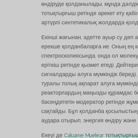
өндіруде қолданылады, мұнда дәлді
тотықтырғыш ретінде әрекет ету қабіл
әртүрлі синтетикалық жолдарда қолд
Екінші жағынан, әдетте ауыр су деп 
ерекше қолданбаларға ие. Оның ең к
спектроскопиясында, онда ол моле
еріткіш ретінде қызмет етеді. Дейт
сигналдарды алуға мүмкіндік береді
туралы толық ақпарат алуға мүмкінді
реакторлардың маңызды құрамдас бө
бәсеңдететін модератор ретінде жұм
сақтайды. Бұл қолданба қосылыстың 
аудара отырып, энергия өндіру және 
Екеуі де
Caluanie Muelear тотықтырғы