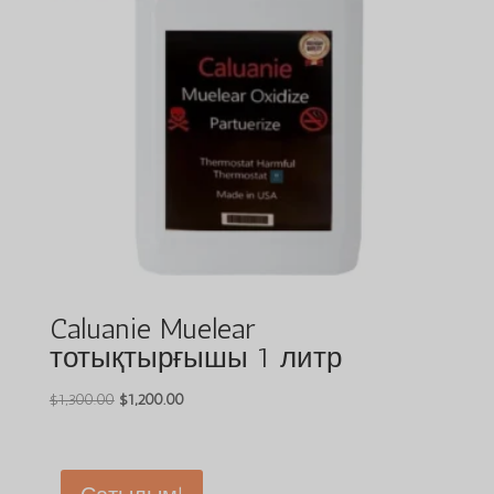
Caluanie Muelear
тотықтырғышы 1 литр
Бастапқы
Ағымдағы
$
1,300.00
$
1,200.00
бағасы:
бағасы:
$1,300.00.
$1,200.00.