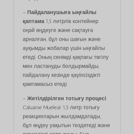
–
Пайдаланушыға ыңғайлы
қаптама
1,5 литрлік контейнер
оңай өңдеуге және сақтауға
арналған, бұл оны шағын және
ауқымды жобалар үшін ыңғайлы
етеді. Оның сенімді қақпағы төгілу
мен ластануды болдырмайды,
пайдалану кезінде қауіпсіздікті
қамтамасыз етеді.
–
Жетілдірілген тотығу процесі
Caluanie Muelear 1,5 литр тотығу
реакцияларын жылдамдатады,
бұл өңдеу уақытын тездетеді және