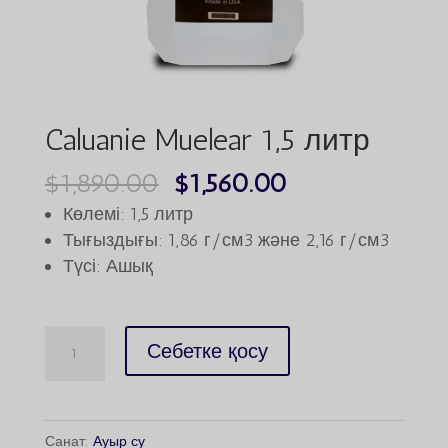
Caluanie Muelear 1,5 литр
Бастапқы
Ағымдағы
$
1,890.00
$
1,560.00
бағасы:
бағасы:
Көлемі: 1,5 литр
$1,890.00.
$1,560.00.
Тығыздығы: 1,86 г/см3 және 2,16 г/см3
Түсі: Ашық
Caluanie
Себетке қосу
Muelear
1.5Liter
саны
Санат:
Ауыр су