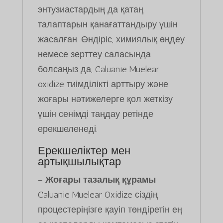
энтузиастардың да қатаң
талаптарын қанағаттандыру үшін
жасалған. Өндіріс, химиялық өңдеу
немесе зерттеу саласында
болсаңыз да, Caluanie Muelear
oxidize тиімділікті арттыру және
жоғары нәтижелерге қол жеткізу
үшін сенімді таңдау ретінде
ерекшеленеді.
Ерекшеліктер мен
артықшылықтар
–
Жоғары тазалық құрамы
Caluanie Muelear Oxidize сіздің
процестеріңізге қауіп төндіретін ең