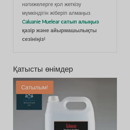
нәтижелерге қол жеткізу
мүмкіндігін жіберіп алмаңыз.
Caluanie Muelear сатып алыңыз
қазір және айырмашылықты
сезініңіз!
Қатысты өнімдер
Сатылым!