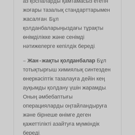
аз қоспаларды қамтамасыз ететін
жоғары тазалық стандарттарымен
жасалған. Бұл
қолданбаларыңыздағы тұрақты
өнімділікке және сенімді
нәтижелерге кепілдік береді.
–
Жан-жақты қолданбалар
Бұл
тотықтырғыш химиялық синтезден
өнеркәсіптік тазалауға дейін кең
ауқымды қолдану үшін жарамды.
Оның әмбебаптығы
операцияларды оңтайландыруға
және бірнеше өнімге деген
қажеттілікті азайтуға мүмкіндік
береді.