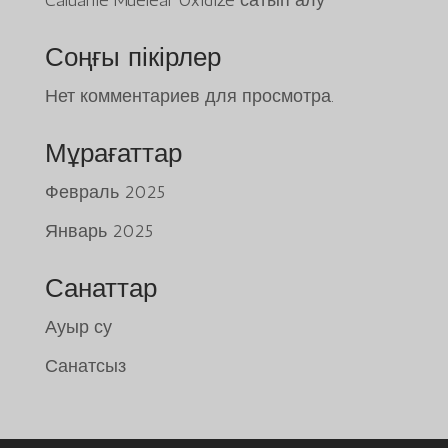
Caluanie Muelear Oxidize сатып алу
Соңғы пікірлер
Нет комментариев для просмотра.
Мұрағаттар
Февраль 2025
Январь 2025
Tiếng Việt
日本語
Санаттар
ພາສາລາວ
Ауыр су
Русский
Санатсыз
ქართული
Bahasa Melayu
Deutsch