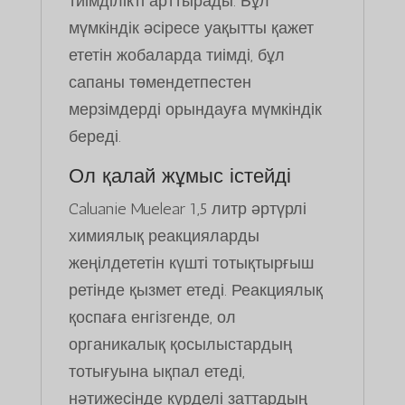
тиімділікті арттырады. Бұл
мүмкіндік әсіресе уақытты қажет
ететін жобаларда тиімді, бұл
сапаны төмендетпестен
мерзімдерді орындауға мүмкіндік
береді.
Ол қалай жұмыс істейді
Caluanie Muelear 1,5 литр әртүрлі
химиялық реакцияларды
жеңілдететін күшті тотықтырғыш
ретінде қызмет етеді. Реакциялық
қоспаға енгізгенде, ол
органикалық қосылыстардың
тотығуына ықпал етеді,
нәтижесінде күрделі заттардың