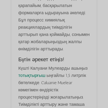
қарапайым, басқарылатын
формаларға ыдырауына әкеледі.
Бұл процесс химиялық
реакциялардың тиімділігін
арттырып қана қоймайды, сонымен
қатар жобаларыңыздың жалпы
өнімділігін арттырады.
Бүгін әрекет етіңіз!
Күшті Калуани Мулеарды ашыңыз
тотықтырғыш
ыңғайлы 1,5 литрлік
бөтелкеде. Caluanie Muelear
көмегімен өндірістік
процестеріңізді жоғарылатыңыз.
Тиімділікті арттыру және тамаша