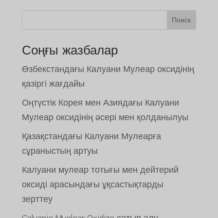
Поиск
Соңғы жазбалар
Өзбекстандағы Калуани Мулеар оксидінің
қазіргі жағдайы
Оңтүстік Корея мен Азиядағы Калуани
Мулеар оксидінің әсері мен қолданылуы
Қазақстандағы Калуани Мулеарға
сұраныстың артуы
Калуани мулеар тотығы мен дейтерий
оксиді арасындағы ұқсастықтарды
зерттеу