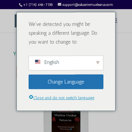
+1 (714) 646-7138
support@caluaniemuelearus.com
We've detected you might be
speaking a different language. Do
you want to change to:
Үй
/
Ауыр су
/ Caluanie Muelear 1,5 литр
English
Сатылым!
Change Language
Close and do not switch language