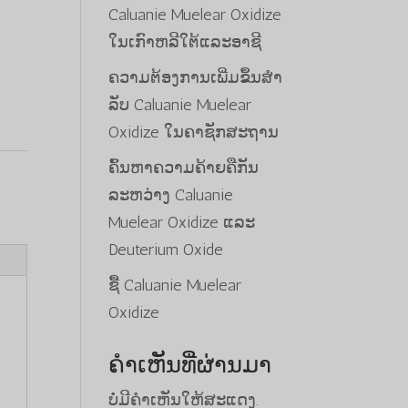
Caluanie Muelear Oxidize
ໃນເກົາຫລີໃຕ້ແລະອາຊີ
ຄວາມຕ້ອງການເພີ່ມຂຶ້ນສໍາ
ລັບ Caluanie Muelear
Oxidize ໃນຄາຊັກສະຖານ
ຄົ້ນຫາຄວາມຄ້າຍຄືກັນ
ລະຫວ່າງ Caluanie
Muelear Oxidize ແລະ
Deuterium Oxide
ຊື້ Caluanie Muelear
Oxidize
ຄຳເຫັນທີ່ຜ່ານມາ
ບໍ່ມີຄຳເຫັນໃຫ້ສະແດງ.