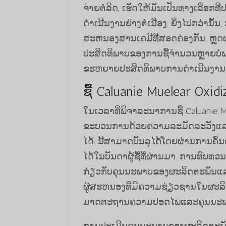
ຈ່າຍຕໍ່ລິດ, ເຮັດໃຫ້ມັນເປັນທາງເລືອກ
ດໍາເນີນງານຢ່າງຕໍ່ເນື່ອງ. ຍິ່ງໄປກວ່ານ
ສະຫນອງສານເຄມີທີ່ສອດຄ່ອງກັນ, ຫຼ
ປະສິດທິພາບຂອງການຊື້ຈໍານວນຫຼາຍບໍ່
ຂະຫຍາຍປະສິດທິພາບການດໍາເນີນງານໃນ
ຊື້ Caluanie Muelear Oxi
ໃນເວລາທີ່ພິຈາລະນາການຊື້ Caluanie M
ຂະບວນການດ້ວຍຄວາມລະມັດລະວັງແລະກາ
ໄດ້. ນີ້ສາມາດບັນລຸໄດ້ໂດຍຜ່ານການຄົ້ນ
ໄດ້ໃນບັນດາຜູ້ຊື້ທີ່ຜ່ານມາ. ການທົບ
ກ່ຽວກັບຄຸນນະພາບຂອງຜະລິດຕະພັນແລ
ຜູ້ສະຫນອງທີ່ມີຄວາມຊ່ຽວຊານໃນຜະລິ
ມາດຕະຖານຄວາມປອດໄພແລະຄຸນນະພ