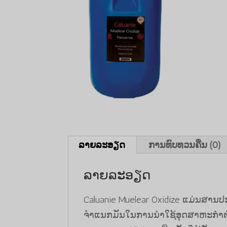
ລາຍລະອຽດ
ການທົບທວນຄືນ (0)
ລາຍລະອຽດ
Caluanie Muelear Oxidize ແມ່ນສານປະ
ຈໍາແນກມັນໃນການນໍາໃຊ້ອຸດສາຫະກໍາຕ