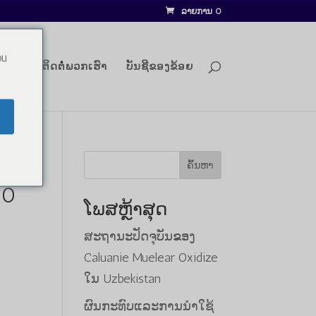
ລາຍການ 0
ou
ລັອກ
ຕິດຕໍ່ພວກເຮົາ
ບັນຊີຂອງຂ້ອຍ
ຄົ້ນຫາ
00
ໂພສຫຼ້າສຸດ
ສະຖານະປັດຈຸບັນຂອງ
າ
Caluanie Muelear Oxidize
ັນ:
ໃນ Uzbekistan
000.00.
ຜົນກະທົບແລະການນໍາໃຊ້