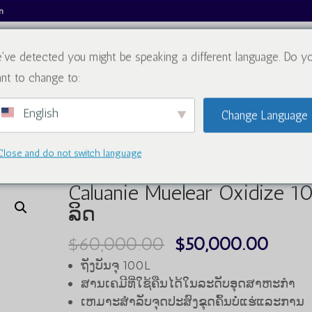
m
've detected you might be speaking a different language. Do y
ກ່ຽວກັບພວກເຮົາ
ລາຍການ
ບ
nt to change to:
English
Change Language
Close and do not switch language
e 100 ລິດ
Caluanie Muelear Oxidize 1
ລິດ
ລາຄາ
ລາຄ
$
60,000.00
$
50,000.00
ເດີມ
ປະຈຸບ
ຖັງບັນຈຸ 100L
ແມ່ນ:
$50,
ສານເຄມີທີ່ໃຊ້ຄືນໄດ້ໃນລະດັບອຸດສາຫະກໍາ
ເຫມາະສໍາລັບຈຸດປະສົງຂຸດຄົ້ນບໍ່ແຮ່ແລະການ
$60,000.00.