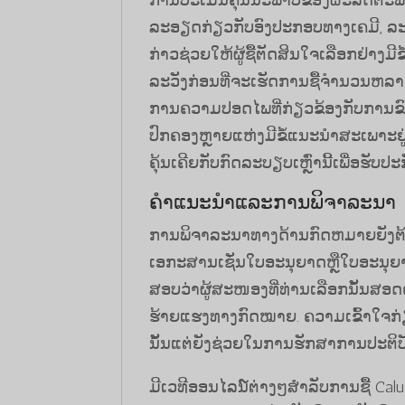
ການປະເມີນຄຸນນະພາບຂອງຜະລິດຕະພັນແມ່
ລະອຽດກ່ຽວກັບອົງປະກອບທາງເຄມີ, ລະ
ກ່າວຊ່ວຍໃຫ້ຜູ້ຊື້ຕັດສິນໃຈເລືອກຢ່າງມີຂ
ລະວັງກ່ອນທີ່ຈະເຮັດການຊື້ຈໍານວນຫລາຍ
ການຄວາມປອດໄພທີ່ກ່ຽວຂ້ອງກັບການຂົນສ
ປົກຄອງຫຼາຍແຫ່ງມີຂໍ້ແນະນຳສະເພາະຢູ່
ຄຸ້ນເຄີຍກັບກົດລະບຽບເຫຼົ່ານີ້ເພື່ອຮັບ
ຄໍາແນະນໍາແລະການພິຈາລະນາ
ການພິຈາລະນາທາງດ້ານກົດຫມາຍຍັງຕ້ອ
ເອກະສານເຊັ່ນໃບອະນຸຍາດຫຼືໃບອະນຸຍາ
ສອບ​ວ່າ​ຜູ້​ສະ​ໜອງ​ທີ່​ທ່ານ​ເລືອກ​ນັ້ນ​ສອດ​ຄ
ຮ້າຍ​ແຮງ​ທາງ​ກົດ​ໝາຍ. ຄວາມເຂົ້າໃຈກ່
ນັ້ນແຕ່ຍັງຊ່ວຍໃນການຮັກສາການປະຕິບ
ມີເວທີອອນໄລນ໌ຕ່າງໆສໍາລັບການຊື້ Ca