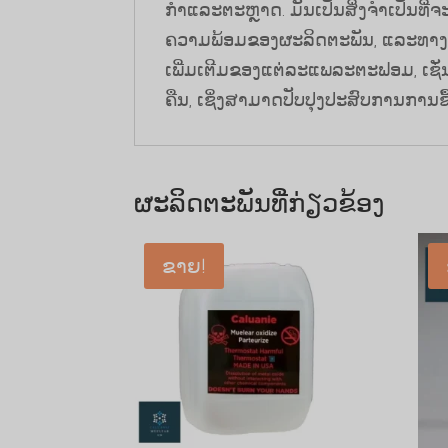
ກໍາແລະຕະຫຼາດ. ມັນເປັນສິ່ງຈໍາເປັນທີ່
ຄວາມພ້ອມຂອງຜະລິດຕະພັນ, ແລະທາງເ
ເພີ່ມເຕີມຂອງແຕ່ລະແພລະຕະຟອມ, ເ
ຄືນ, ເຊິ່ງສາມາດປັບປຸງປະສົບການການຊື
ຜະລິດຕະພັນທີ່ກ່ຽວຂ້ອງ
ຂາຍ!