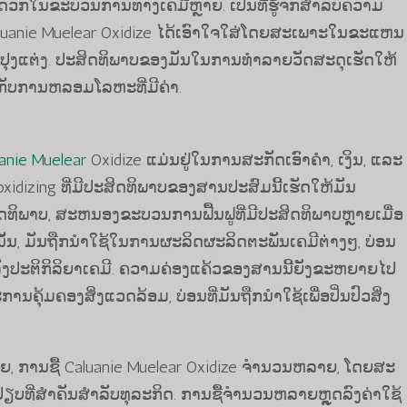
ສະດວກໃນຂະບວນການທາງເຄມີຫຼາຍ. ເປັນທີ່ຮູ້ຈັກສໍາລັບຄວາມ
Caluanie Muelear Oxidize ໄດ້ເອົາໃຈໃສ່ໂດຍສະເພາະໃນຂະແຫນ
ປຸງແຕ່ງ. ປະສິດທິພາບຂອງມັນໃນການທໍາລາຍວັດສະດຸເຮັດໃຫ້
ອງກັບການຫລອມໂລຫະທີ່ມີຄ່າ.
anie Muelear
Oxidize ແມ່ນຢູ່ໃນການສະກັດເອົາຄໍາ, ເງິນ, ແລະ
xidizing ທີ່ມີປະສິດທິພາບຂອງສານປະສົມນີ້ເຮັດໃຫ້ມັນ
ສິດທິພາບ, ສະຫນອງຂະບວນການຟື້ນຟູທີ່ມີປະສິດທິພາບຫຼາຍເມື່ອ
ນັ້ນ, ມັນຖືກນໍາໃຊ້ໃນການຜະລິດຜະລິດຕະພັນເຄມີຕ່າງໆ, ບ່ອນ
ເລັ່ງປະຕິກິລິຍາເຄມີ. ຄວາມຄ່ອງແຄ້ວຂອງສານນີ້ຍັງຂະຫຍາຍໄປ
ຄຸ້ມຄອງສິ່ງແວດລ້ອມ, ບ່ອນທີ່ມັນຖືກນໍາໃຊ້ເພື່ອປິ່ນປົວສິ່ງ
, ການຊື້ Caluanie Muelear Oxidize ຈໍານວນຫລາຍ, ໂດຍສະ
ຽບທີ່ສໍາຄັນສໍາລັບທຸລະກິດ. ການຊື້ຈໍານວນຫລາຍຫຼຸດລົງຄ່າໃຊ້