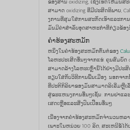
ຂອງສານ oxidizing, ເຊິ່ງເຮັດໃຫ້ມັນ
ສາມາດ oxidizing ທີ່ມີປະສິດທິພາບ, 
ງການທີ່ສຸມໃສ່ການສະກັດເອົາແລະການ
ມັນມີຄ່າສໍາລັບອຸດສາຫະກໍາທີ່ກ່ຽວຂ້
ຄໍາຮ້ອງສະຫມັກ
ຫນຶ່ງໃນຄໍາຮ້ອງສະຫມັກຕົ້ນຕໍຂອງ
Calu
ໂລຫະປະເສີດອື່ນໆຈາກແຮ່. ຄຸນສົມບັດ o
ສາມາດລ້າງໂລຫະເຫຼົ່ານີ້ໄດ້ຢ່າງມີປະ
ທຽບໃສ່ກັບວິທີການພື້ນເມືອງ. ນອກຈາກ
ທີ່ປະຕິກິລິຍາຂອງມັນສາມາດລິເລີ່ມຫຼື
ສູ່ຂະແຫນງການອື່ນໆເຊັ່ນ: ການຢາແລະການ
ເສດເຫຼືອແລະສິ່ງປົນເປື້ອນອື່ນໆ.
ເນື່ອງຈາກຄໍາຮ້ອງສະຫມັກຈໍານວນຫລາຍ
ເພາະໃນຫນ່ວຍ 100 ລິດ, ສະເຫນີຂໍ້ໄດ້ປ