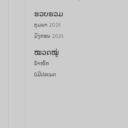
ຮວບຮວມ
ກຸມພາ 2025
ມັງກອນ 2025
ໝວດໝູ່
ນ້ຳໜັກ
ບໍ່ມີປະເພດ