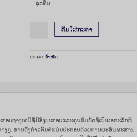
ຂຸດຄົ້ນ.
ປະລິມານ
ຕື່ມໃສ່ກະຕ່າ
Caluanie
Muelear
Oxidize
ປະເພດ:
ນ້ຳໜັກ
100Liters
ກອບທາງເຄມີທີ່ມີອົງປະກອບແລະຄຸນສົມບັດທີ່ເປັນເອກະລັກທີ່
່າງໆ. ສານດັ່ງກ່າວຕົ້ນຕໍແມ່ນປະກອບດ້ວຍການຜະສົມຜະສານ