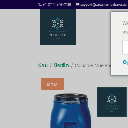
+1 (714) 646-7138
support@caluaniemuelearus.co
We
wa
ບ້ານ
/
ນ້ຳໜັກ
/ Caluanie Muelear Oxidiz
ຂາຍ!