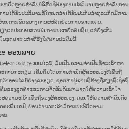
ທີ່ປະຫຍັດຫຼາຍສໍາລັບບໍລິສັດທີ່ຕ້ອງການປະລິມານຫຼາຍສໍາລັບການ
ັ້ນ, ການໄດ້ຮັບປະລິມານທີ່ໃຫຍ່ກວ່າໄດ້ຮັບປະກັນວ່າທຸລະກິດມີການ
ຸດຜ່ອນການຂັດຂວາງການຜະລິດຍ້ອນການຂາດແຄນ.
ພຽງແຕ່ປະກອບສ່ວນໃນການປະຫຍັດຕົ້ນທຶນ, ແຕ່ຍັງເສີມ
ອຸດສາຫະກໍາທີ່ອີງໃສ່ສານປະສົມນີ້.
dize ອອນລາຍ
uelear Oxidize ອອນໄລນ໌, ມັນເປັນຄວາມຈໍາເປັນທີ່ຈະເຂົ້າຫາ
ນກະກຽມ. ເລີ່ມຕົ້ນໂດຍການກໍານົດຜູ້ສະຫນອງທີ່ເຊື່ອຖື
ຄວ້າອອນໄລນ໌ຢ່າງລະອຽດ; ຊອກຫາຜູ້ຂາຍທີ່ສ້າງຊື່ສຽງທີ່ເຊື່ອຖື
ທວນຄືນຂອງລູກຄ້າແລະການຈັດອັນດັບສາມາດໃຫ້ຄວາມເຂົ້າໃຈ
ະຄວາມຫນ້າເຊື່ອຖືຂອງຜູ້ສະຫນອງ. ຄວນໃຫ້ຄວາມສໍາຄັນກັບ
ດຕະພັນເຄມີ, ຍ້ອນວ່າພວກເຂົາມັກຈະປະຕິບັດຕາມ
າບ.