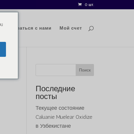
0 шт.
ou
Связаться с нами
Мой счет
Поиск
Последние
посты
я
щая
Текущее состояние
:
Caluanie Muelear Oxidize
000.00.
в Узбекистане