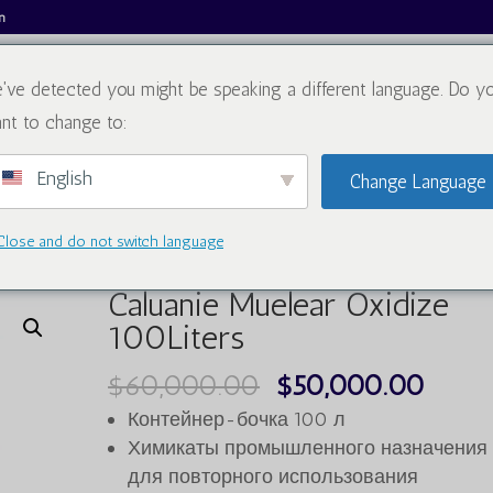
m
've detected you might be speaking a different language. Do y
О нас
Каталог
Блог
nt to change to:
English
Change Language
Close and do not switch language
r Oxidize 100Liters
Caluanie Muelear Oxidize
100Liters
Первоначальна
Теку
$
60,000.00
$
50,000.00
цена
цена
Контейнер-бочка 100 л
была:
$50,
Химикаты промышленного назначения
для повторного использования
$60,000.00.