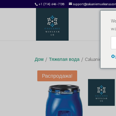
+1 (714) 646-7138
support@caluaniemuelearus.co
We
wa
Дом
/
Тяжелая вода
/ Caluanie Muelea
Распродажа!