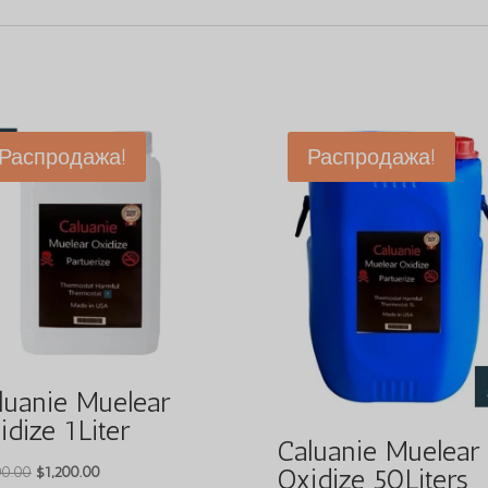
Распродажа!
Распродажа!
luanie Muelear
idize 1Liter
Caluanie Muelear
Первоначальная
Текущая
Oxidize 50Liters
00.00
$
1,200.00