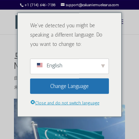
+1 (714) 646-7138
support@caluaniemuelearus.com
We've detected you might be
speaking a different language. Do
you want to change to:
乌兹别克斯坦Caluanie
Muelear氧化现状
English
由
charlesphillips3813@gmail.com
|
2025 年 2 月 13 日
|
Change Language
未分类
|
0 条评论
Close and do not switch language