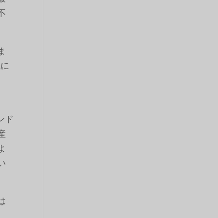
不
ま
域に
ンド
産
よ
い
は
、