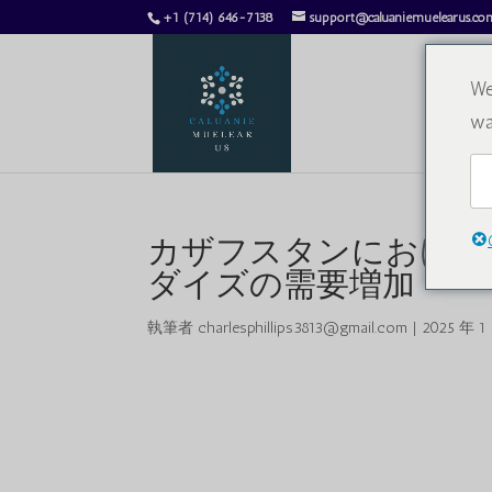
+1 (714) 646-7138
support@caluaniemuelearus.co
We
wa
カザフスタンにおける
ダイズの需要増加
執筆者
charlesphillips3813@gmail.com
|
2025 年 1