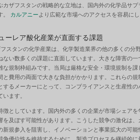
ぶカザフスタンの戦略的な立地は、国内外の化学品サプ
す。
カルアニー
より広範な市場へのアクセスを容易にし
ューレア酸化産業が直面する課題
フスタンの化学産業は、化学製造業界の他の多くの分
ねない数多くの課題に直面しています。大きな障害の一
雑な規制枠組みです。当局は厳格な安全・環境規制を課
間と費用の両面で大きな負担がかかります。これらの規
とするメーカーにとって、コンプライアンスと生産性の
ています。
特徴としています。国内外の多くの企業が市場シェアを
響を及ぼす可能性があります。こうした競争の激化は、
の新規参入を阻害し、イノベーションと事業拡大の可能
競争優位性を維持するために、製造プロセスを継続的に