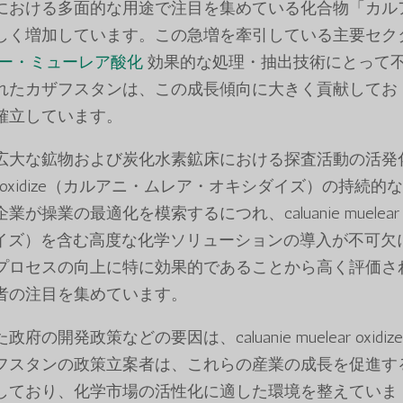
における多面的な用途で注目を集めている化合物「カル
しく増加しています。この急増を牽引している主要セク
ー・ミューレア酸化
効果的な処理・抽出技術にとって
れたカザフスタンは、この成長傾向に大きく貢献してお
確立しています。
広大な鉱物および炭化水素鉱床における探査活動の活発
lear oxidize（カルアニ・ムレア・オキシダイズ）の持続的
業の最適化を模索するにつれ、caluanie muelear
シダイズ）を含む高度な化学ソリューションの導入が不可欠
プロセスの向上に特に効果的であることから高く評価さ
者の注目を集めています。
発政策などの要因は、caluanie muelear oxidiz
フスタンの政策立案者は、これらの産業の成長を促進す
しており、化学市場の活性化に適した環境を整えていま