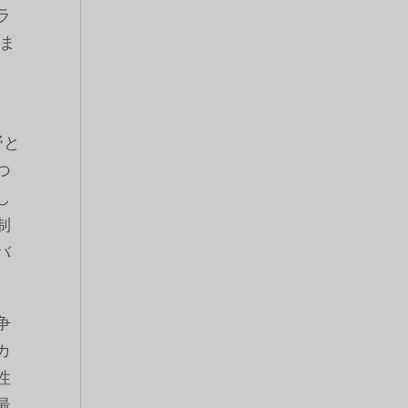
ラ
ま
野と
つ
し
制
バ
争
カ
性
最