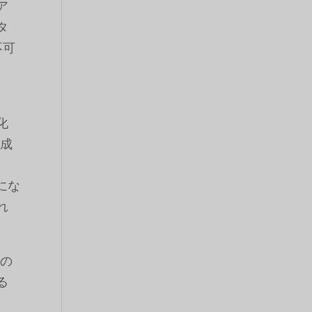
ア
タ
不可
化
な成
にな
れ
eの
る