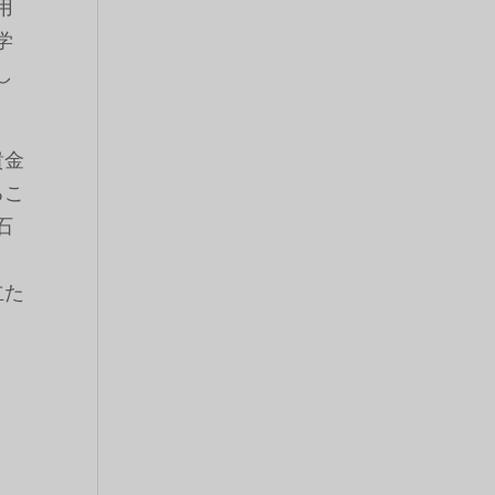
用
学
し
貴金
るこ
石
立た