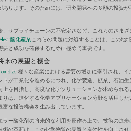
があります。そのためには、研究開発への多額の投資が
務、サプライチェーンの不安定さなど、これらのさまざ
elear酸化産業
これらの問題に対処することは、この地
需要と成功を確保するために極めて重要です。
将来の展望と機会
xidize
様々な産業における需要の増加に牽引され、イ
ンドが工業化を進めるにつれ、化学製造、鉱業、石油生
向上を目指し、高度な化学ソリューションが求められる
まりは、進化する化学アプリケーション分野を活用した
豊富な投資機会を生み出しています。
エラー酸化剤の将来的な利用を形作る上で、技術の進歩
技術の革新は、この化学物質の品質と有効性を向上させ