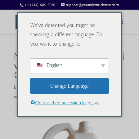
+1 (714) 646-7138
support@caluaniemuelearus.com
We've detected you might be
speaking a different language. Do
you want to change to:
Nhu cầu ngày càng tăng đối
với Caluanie Muelear
English
Oxidize ở Kazakhstan
Change Language
bởi
charlesphillips3813@gmail.com
|
Th1 12, 2025
|
Nước
nặng
|
0 Lời bình
Close and do not switch language