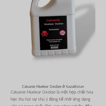
Caluanie Muelear Oxidize ở Kazakhstan
Caluanie Muelear Oxidize là một hợp chất hóa
học thu hút sự chú ý đáng kể nhờ ứng dụng