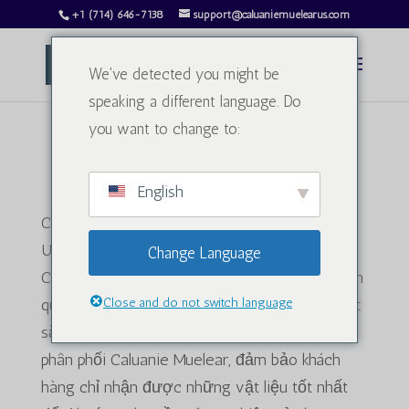
+1 (714) 646-7138
support@caluaniemuelearus.com
We've detected you might be
speaking a different language. Do
you want to change to:
Chúng tôi làm gì!
English
Chào mừng bạn đến với Caluanie Muelear
USA, nguồn cung cấp hàng đầu của bạn về
Change Language
Caluanie Muelear Oxidize và các sản phẩm liên
quan chất lượng cao. Với cam kết về sự xuất
Close and do not switch language
sắc và đổi mới, chúng tôi chuyên sản xuất và
phân phối Caluanie Muelear, đảm bảo khách
hàng chỉ nhận được những vật liệu tốt nhất