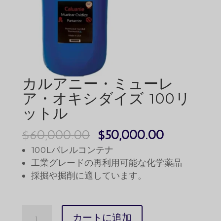
カルアニー・ミューレ
ア・オキシダイズ 100リ
ットル
元
現
$
60,000.00
$
50,000.00
の
在
100Lバレルコンテナ
価
の
工業グレードの再利用可能な化学薬品
採掘や掘削に適しています。
格
価
は
格
$60,000.00
は
Caluanie
カートに追加