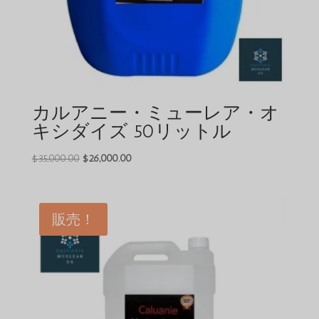
カルアニー・ミューレア・オ
キシダイズ 50リットル
元
現
$
35,000.00
$
26,000.00
の
在
価
の
格
価
販売！
は
格
$35,000.00
は
で
$26,000.00
し
で
た。
す。