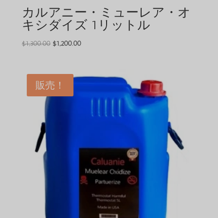
カルアニー・ミューレア・オ
キシダイズ 1リットル
元
現
$
1,300.00
$
1,200.00
の
在
価
の
格
価
販売！
は
格
$1,300.00
は
で
$1,200.00
し
で
た。
す。