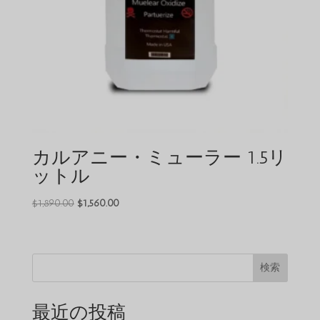
カルアニー・ミューラー 1.5リ
ットル
元
現
$
1,890.00
$
1,560.00
の
在
価
の
格
価
検索
は
格
$1,890.00
は
で
$1,560.00
最近の投稿
し
で