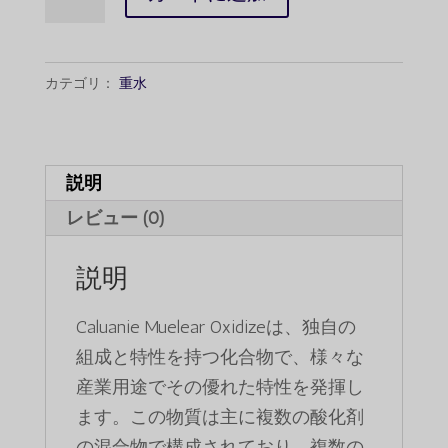
で
$50,000.
Muelear
し
で
Oxidize
た。
す。
100Liters
カテゴリ：
重水
数
量
説明
レビュー (0)
説明
Caluanie Muelear Oxidizeは、独自の
組成と特性を持つ化合物で、様々な
産業用途でその優れた特性を発揮し
ます。この物質は主に複数の酸化剤
の混合物で構成されており、複数の