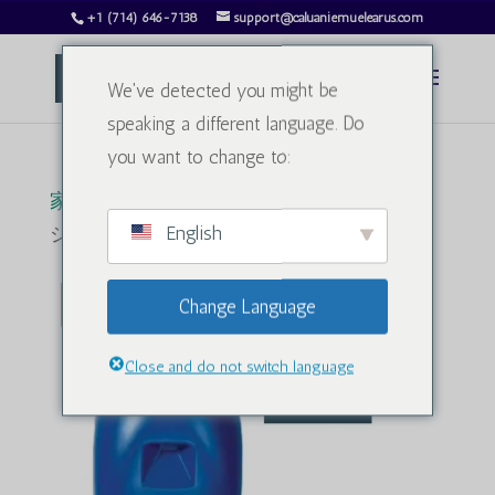
+1 (714) 646-7138
support@caluaniemuelearus.com
We've detected you might be
speaking a different language. Do
you want to change to:
家
/
重水
/ カルアニー・ミューレア・オキ
English
シダイズ 100リットル
販売！
Change Language
Close and do not switch language