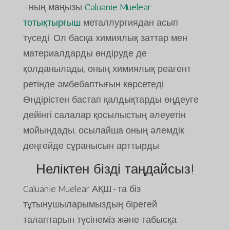
-ның маңызы
Caluanie Muelear
тотықтырғыш
металлургиядан асып
түседі. Ол басқа химиялық заттар мен
материалдарды өндіруде де
қолданылады, оның химиялық реагент
ретінде әмбебаптығын көрсетеді.
Өндірістен бастап қалдықтарды өңдеуге
дейінгі салалар қосылыстың әлеуетін
мойындады, осылайша оның әлемдік
деңгейде сұранысын арттырды.
Неліктен бізді таңдайсыз!
Caluanie Muelear АҚШ-та біз
тұтынушыларымыздың бірегей
талаптарын түсінеміз және табысқа