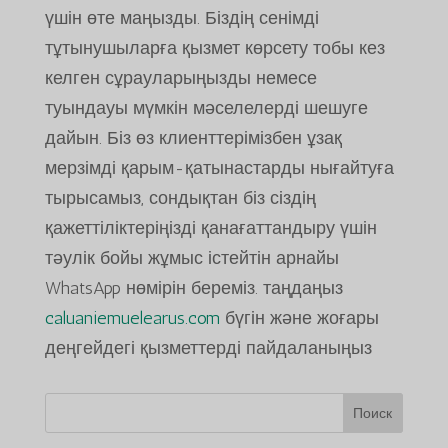
үшін өте маңызды. Біздің сенімді
тұтынушыларға қызмет көрсету тобы кез
келген сұрауларыңызды немесе
туындауы мүмкін мәселелерді шешуге
дайын. Біз өз клиенттерімізбен ұзақ
мерзімді қарым-қатынастарды нығайтуға
тырысамыз, сондықтан біз сіздің
қажеттіліктеріңізді қанағаттандыру үшін
тәулік бойы жұмыс істейтін арнайы
WhatsApp нөмірін береміз. таңдаңыз
caluaniemuelearus.com
бүгін және жоғары
деңгейдегі қызметтерді пайдаланыңыз
Поиск