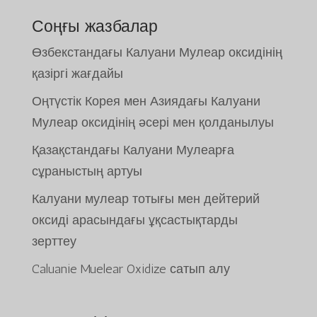
Соңғы жазбалар
Өзбекстандағы Калуани Мулеар оксидінің
қазіргі жағдайы
Оңтүстік Корея мен Азиядағы Калуани
Мулеар оксидінің әсері мен қолданылуы
Қазақстандағы Калуани Мулеарға
сұраныстың артуы
Калуани мулеар тотығы мен дейтерий
оксиді арасындағы ұқсастықтарды
зерттеу
Caluanie Muelear Oxidize сатып алу