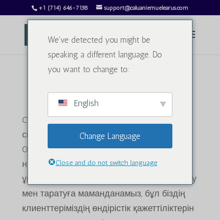
+1 (714) 646-7138
support@caluaniemuelearus.com
We've detected you might be
speaking a different language. Do
you want to change to:
Біз не істейміз!
English
Caluanie Muelear АҚШ-қа қош келдіңіз,
сіздің жоғары сапалы Caluanie Muelear
Change Language
Oxidize және оған қатысты өнімдердің
негізгі көзі. Үздіктілік пен инновацияға
Close and do not switch language
ұмтыла отырып, біз Caluanie Muelear өндіру
мен таратуға маманданамыз, бұл біздің
клиенттеріміздің өндірістік қажеттіліктерін