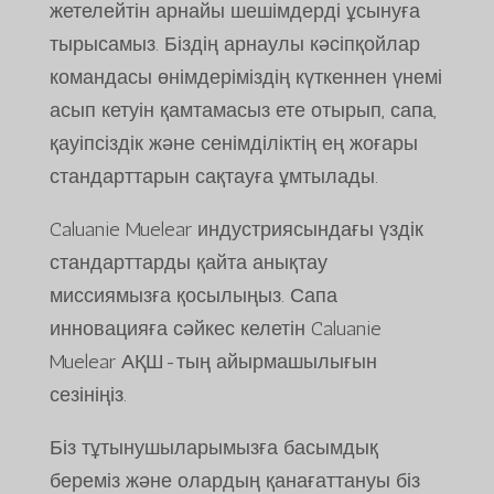
жетелейтін арнайы шешімдерді ұсынуға
тырысамыз. Біздің арнаулы кәсіпқойлар
командасы өнімдеріміздің күткеннен үнемі
асып кетуін қамтамасыз ете отырып, сапа,
қауіпсіздік және сенімділіктің ең жоғары
стандарттарын сақтауға ұмтылады.
Caluanie Muelear индустриясындағы үздік
стандарттарды қайта анықтау
миссиямызға қосылыңыз. Сапа
инновацияға сәйкес келетін Caluanie
Muelear АҚШ-тың айырмашылығын
сезініңіз.
Біз тұтынушыларымызға басымдық
береміз және олардың қанағаттануы біз