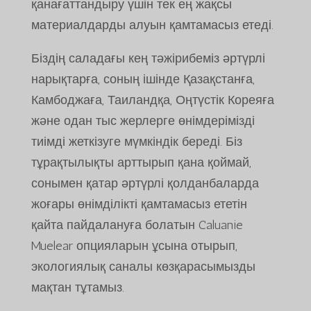
қанағаттандыру үшін тек ең жақсы
материалдарды алуын қамтамасыз етеді.
Біздің саладағы кең тәжірибеміз әртүрлі
нарықтарға, соның ішінде Қазақстанға,
Камбоджаға, Таиландқа, Оңтүстік Кореяға
және одан тыс жерлерге өнімдерімізді
тиімді жеткізуге мүмкіндік береді. Біз
тұрақтылықты арттырып қана қоймай,
сонымен қатар әртүрлі қолданбаларда
жоғары өнімділікті қамтамасыз ететін
қайта пайдалануға болатын Caluanie
Muelear опцияларын ұсына отырып,
экологиялық саналы көзқарасымызды
мақтан тұтамыз.