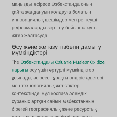
маңызды, әсіресе Өзбекстанда оның
қайта жандануын қолдауға болатын
инновациялық шешімдер мен реттеуші
реформаларды зерттеу бойынша күш-
жігер жалғасуда.
Өсу және жеткізу тізбегін дамыту
мүмкіндіктері
The
Өзбекстандағы Caluanie Muelear Oxidize
нарығы
өсу үшін әртүрлі мүмкіндіктер
ұсынады, әсіресе тұрақты өндіріс әдістері
мен технологиялық жетістіктер
контекстінде. Бұл қоспаға әлемдік
сұраныс артқан сайын, Өзбекстанның
бірегей географиялық және ресурстық