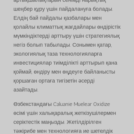
артықшылықтарын сенімді нарықтық
шеңбер құру үшін пайдалануға болады.
Елдің бай пайдалы қазбалары мен
қолайлы климаттық жағдайлары өндірістік
мүмкіндіктерді арттыру үшін стратегиялық
негіз болып табылады. Сонымен қатар,
экологиялық таза технологияларға
инвестициялар тиімділікті арттырып қана
қоймай, өндіру мен өңдеуге байланысты
қоршаған ортаға тигізетін әсерді
азайтады.
Өзбекстандағы Caluanie Muelear Oxidize
өсімі үшін халықаралық жеткізушілермен
серіктестік маңызды. Жетілдірілген
тәжірибе мен технологияға ие шетелдік