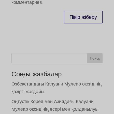
комментариев.
Поиск
Соңғы жазбалар
Өзбекстандағы Калуани Мулеар оксидінің
қазіргі жағдайы
Оңтүстік Корея мен Азиядағы Калуани
Мулеар оксидінің әсері мен қолданылуы