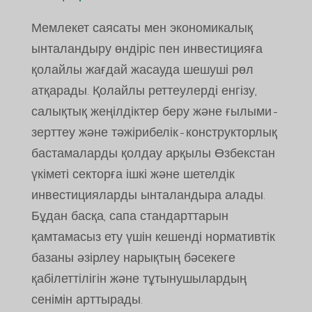
Мемлекет саясаты мен экономикалық
ынталандыру өндіріс пен инвестицияға
қолайлы жағдай жасауда шешуші рөл
атқарады. Қолайлы реттеулерді енгізу,
салықтық жеңілдіктер беру және ғылыми-
зерттеу және тәжірибелік-конструкторлық
бастамаларды қолдау арқылы Өзбекстан
үкіметі секторға ішкі және шетелдік
инвестицияларды ынталандыра алады.
Бұдан басқа, сапа стандарттарын
қамтамасыз ету үшін кешенді нормативтік
базаны әзірлеу нарықтың бәсекеге
қабілеттілігін және тұтынушылардың
сенімін арттырады.