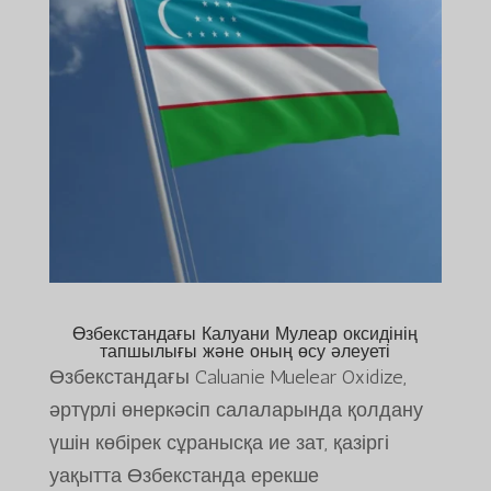
Өзбекстандағы Калуани Мулеар оксидінің
тапшылығы және оның өсу әлеуеті
Өзбекстандағы Caluanie Muelear Oxidize,
әртүрлі өнеркәсіп салаларында қолдану
үшін көбірек сұранысқа ие зат, қазіргі
уақытта Өзбекстанда ерекше