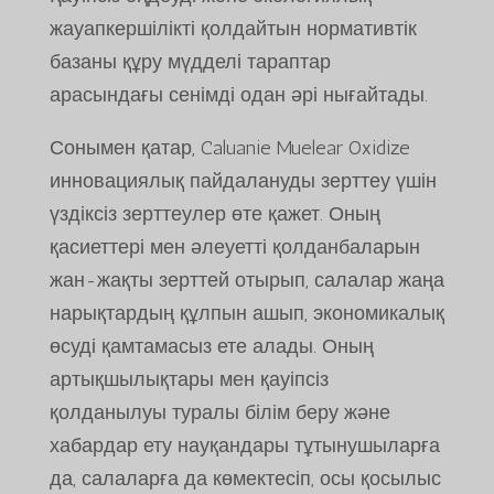
жауапкершілікті қолдайтын нормативтік
базаны құру мүдделі тараптар
арасындағы сенімді одан әрі нығайтады.
Сонымен қатар, Caluanie Muelear Oxidize
инновациялық пайдалануды зерттеу үшін
үздіксіз зерттеулер өте қажет. Оның
қасиеттері мен әлеуетті қолданбаларын
жан-жақты зерттей отырып, салалар жаңа
нарықтардың құлпын ашып, экономикалық
өсуді қамтамасыз ете алады. Оның
артықшылықтары мен қауіпсіз
қолданылуы туралы білім беру және
хабардар ету науқандары тұтынушыларға
да, салаларға да көмектесіп, осы қосылыс