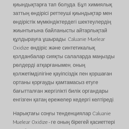
қиындықтарға тап болуда. Бұл химиялық
заттың өндірісі реттеуші қиындықтар мен
өндірістік мүмкіндіктердегі шектеулердің
жиынтығына байланысты айтарлықтай
құлдырауға ұшырады. Caluanie Muelear
Oxidize өндіріс және синтетикалық
қолданбалар сияқты салаларда маңызды
рөлдерді атқарғанымен, оның
қолжетімділігіне қауіпсіздік пен қоршаған
ортаны қорғауды қамтамасыз етуге
бағытталған жергілікті билік органдары
енгізген қатаң ережелер кедергі келтіреді.
Нарықтағы соңғы тенденциялар Caluanie
Muelear Oxidize-ге оның бірегей қасиеттері