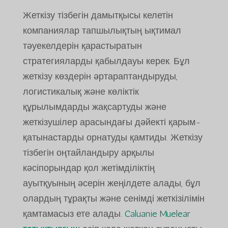
Жеткізу тізбегін дамытқысы келетін
компаниялар тапшылықтың ықтимал
тәуекелдерін қарастыратын
стратегияларды қабылдауы керек. Бұл
жеткізу көздерін әртараптандыруды,
логистикалық және көліктік
құрылымдарды жақсартуды және
жеткізушілер арасындағы дәйекті қарым-
қатынастарды орнатуды қамтиды. Жеткізу
тізбегін оңтайландыру арқылы
кәсіпорындар қол жетімділіктің
ауытқуының әсерін жеңілдете алады, бұл
олардың тұрақты және сенімді жеткізілімін
қамтамасыз ете алады.
Caluanie Muelear