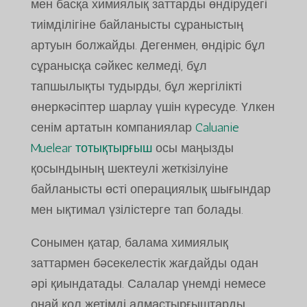
мен басқа химиялық заттарды өндірудегі
тиімділігіне байланысты сұраныстың
артуын болжайды. Дегенмен, өндіріс бұл
сұранысқа сәйкес келмеді, бұл
тапшылықты тудырды, бұл жергілікті
өнеркәсіптер шарлау үшін күресуде. Үлкен
сенім артатын компаниялар
Caluanie
Muelear тотықтырғыш
осы маңызды
қосындының шектеулі жеткізілуіне
байланысты өсті операциялық шығындар
мен ықтимал үзілістерге тап болады.
Сонымен қатар, балама химиялық
заттармен бәсекелестік жағдайды одан
әрі қиындатады. Салалар үнемді немесе
оңай қол жетімді алмастырғыштарды