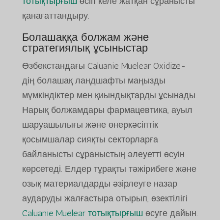
тотықтырғыш
өсіп келе жатқан сұранысты
қанағаттандыру.
Болашаққа болжам және
стратегиялық ұсыныстар
Өзбекстандағы Caluanie Muelear Oxidize-
дің болашақ ландшафты маңызды
мүмкіндіктер мен қиындықтарды ұсынады.
Нарық болжамдары фармацевтика, ауыл
шаруашылығы және өнеркәсіптік
қосымшалар сияқты секторларға
байланысты сұраныстың әлеуетті өсуін
көрсетеді. Елдер тұрақты тәжірибеге және
озық материалдарды әзірлеуге назар
аударуды жалғастыра отырып, өзектілігі
Caluanie Muelear тотықтырғыш
өсуге дайын.