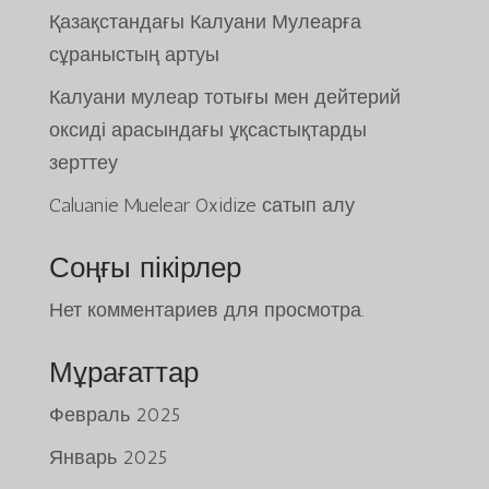
Қазақстандағы Калуани Мулеарға
сұраныстың артуы
Калуани мулеар тотығы мен дейтерий
оксиді арасындағы ұқсастықтарды
зерттеу
Caluanie Muelear Oxidize сатып алу
Соңғы пікірлер
Нет комментариев для просмотра.
Мұрағаттар
Февраль 2025
Январь 2025
Tiếng Việt