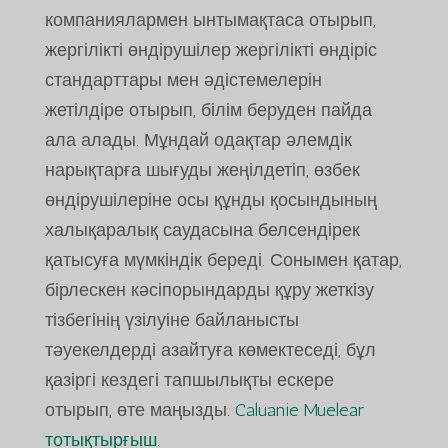
компаниялармен ынтымақтаса отырып,
жергілікті өндірушілер жергілікті өндіріс
стандарттары мен әдістемелерін
жетілдіре отырып, білім беруден пайда
ала алады. Мұндай одақтар әлемдік
нарықтарға шығуды жеңілдетіп, өзбек
өндірушілеріне осы құнды қосындының
халықаралық саудасына белсендірек
қатысуға мүмкіндік береді. Сонымен қатар,
бірлескен кәсіпорындарды құру жеткізу
тізбегінің үзілуіне байланысты
тәуекелдерді азайтуға көмектеседі, бұл
қазіргі кездегі тапшылықты ескере
отырып, өте маңызды.
Caluanie Muelear
тотықтырғыш
.