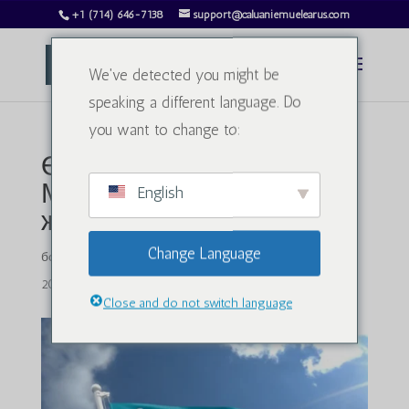
+1 (714) 646-7138
support@caluaniemuelearus.com
We've detected you might be
speaking a different language. Do
you want to change to:
Өзбекстандағы Калуани
Мулеар оксидінің қазіргі
English
жағдайы
Change Language
бойынша
charlesphillips3813@gmail.com
|
13 ақпан,
2025 жыл
|
Санатсыз
|
0 пікір
Close and do not switch language