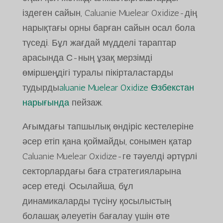
іздеген сайын, Caluanie Muelear Oxidize-дің
нарықтағы орны барған сайын осал бола
түседі. Бұл жағдай мүдделі тараптар
арасында С-ның ұзақ мерзімді
өміршеңдігі туралы пікірталастарды
тудырды
aluanie Muelear Oxidize Өзбекстан
нарығында
пейзаж.
Ағымдағы тапшылық өндіріс кестелеріне
әсер етіп қана қоймайды, сонымен қатар
Caluanie Muelear Oxidize-ге тәуелді әртүрлі
секторлардағы баға стратегияларына
әсер етеді. Осылайша, бұл
динамикаларды түсіну қосылыстың
болашақ әлеуетін бағалау үшін өте