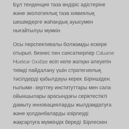
Бұл тенденция таза өндіріс әдістеріне
және экологиялық таза химиялық
шешімдерге жаһандық ауысумен
нығайтылуы мүмкін.
Осы перспективалы болжамды ескере
отырып, бизнес пен саясаткерлер Caluanie
Muelear Oxidize өсіп келе жатқан әлеуетін
тиімді пайдалану үшін стратегиялық
тәсілдерді қабылдауы керек. Біріншіден,
ғылыми-зерттеу институттары мен сала
ойыншылары арасындағы серіктестікті
дамыту инновацияларды жылдамдатуға
және қолданбаларды әзірлеуді
жақсартуға мүмкіндік береді. Бірлескен