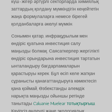
күш-жігер әртүрлі секторларда химиялық
заттардың қолдану мүмкіндігін кеңейтетін
жаңа формулаларға немесе бірегей
қолданбаларға әкелуі мүмкін.
Сонымен қатар, инфрақұрылым мен
өндіріс қуатына инвестиция салу
маңызды болмақ. Саясаткерлер жергілікті
өндіріс орындарына инвестиция тартатын
ынталандыру бағдарламаларын
қарастыруы керек. Бұл өсіп келе жатқан
сұранысты қанағаттандыруға көмектесіп
қана қоймай, Өзбекстанды әлемдік
нарықта маңызды ойыншы ретінде
танытады
Caluanie Muelear тотықтырғыш
.
Қауіпсіз өңдеуді және экологиялық