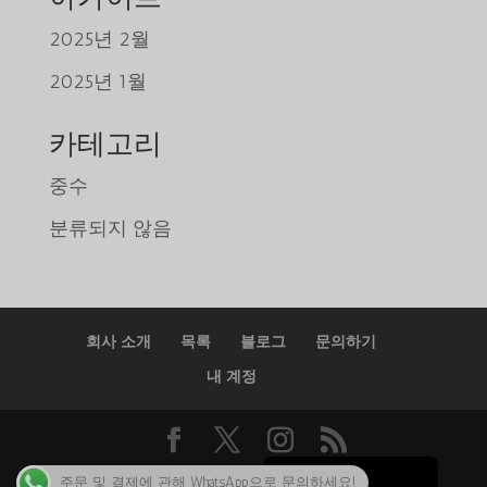
2025년 2월
Tiếng Việt
2025년 1월
日本語
ພາສາລາວ
카테고리
Русский
중수
ქართული
분류되지 않음
Bahasa Melayu
Deutsch
简体中文
회사 소개
목록
블로그
문의하기
O‘zbekcha
내 계정
Қазақ тілі
ភាសាខ្មែរ
English
저작권 2025 @Caluanie Muelear USA
주문 및 결제에 관해 WhatsApp으로 문의하세요!
한국어