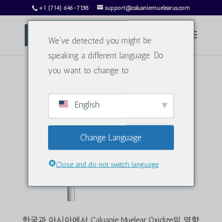
+1 (714) 646-7138
support@caluaniemuelearus.com
We've detected you might be
speaking a different language. Do
you want to change to:
English
Change Language
Close and do not switch language
한국과 아시아에서 Caluanie Muelear Oxidize의 영향