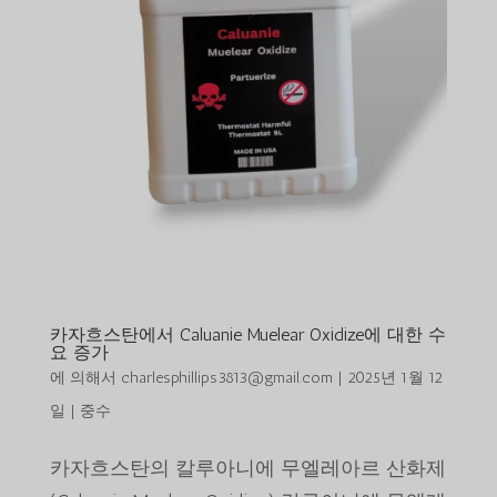
카자흐스탄에서 Caluanie Muelear Oxidize에 대한 수
요 증가
에 의해서
charlesphillips3813@gmail.com
|
2025년 1월 12
일
|
중수
카자흐스탄의 칼루아니에 무엘레아르 산화제